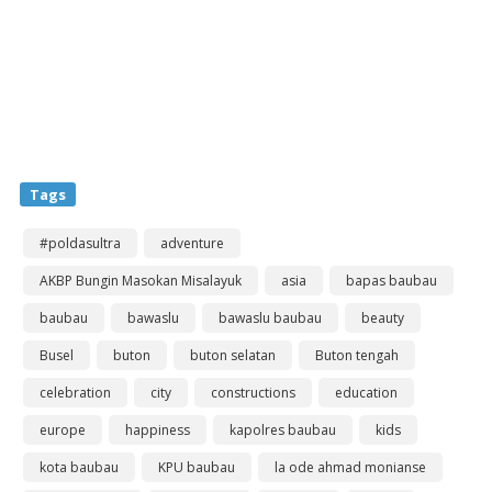
Tags
#poldasultra
adventure
AKBP Bungin Masokan Misalayuk
asia
bapas baubau
baubau
bawaslu
bawaslu baubau
beauty
Busel
buton
buton selatan
Buton tengah
celebration
city
constructions
education
europe
happiness
kapolres baubau
kids
kota baubau
KPU baubau
la ode ahmad monianse