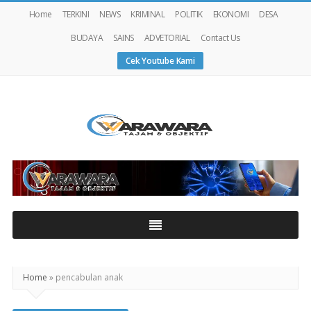
Home
TERKINI
NEWS
KRIMINAL
POLITIK
EKONOMI
DESA
BUDAYA
SAINS
ADVETORIAL
Contact Us
Cek Youtube Kami
Warawaranews
Home
»
pencabulan anak