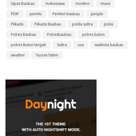
lapas Baubau
mahasiswa
modern
muna
PDIP
pemilu
Pemkot baubau
people
Pilkada
Pilkada Baubau
polda sultra
polisi
Polres Baubau
Polresbaubau
polres buton
polres Buton tengah
Sultra
usa
walikota baubau
weather
Yusran fahim