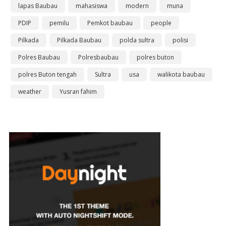
lapas Baubau
mahasiswa
modern
muna
PDIP
pemilu
Pemkot baubau
people
Pilkada
Pilkada Baubau
polda sultra
polisi
Polres Baubau
Polresbaubau
polres buton
polres Buton tengah
Sultra
usa
walikota baubau
weather
Yusran fahim