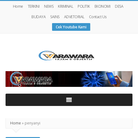
Home
TERKINI
NEWS
KRIMINAL
POLITIK
EKONOMI
DESA
BUDAYA
SAINS
ADVETORIAL
Contact Us
Cek Youtube Kami
Warawaranews
Home
»
penyanyi