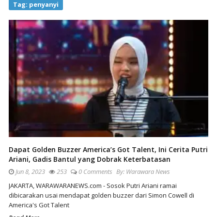
Tag:
penyanyi
Dapat Golden Buzzer America’s Got Talent, Ini Cerita Putri
Ariani, Gadis Bantul yang Dobrak Keterbatasan
Jun 8, 2023
253
0 Comments
By:
Warawara News
JAKARTA, WARAWARANEWS.com - Sosok Putri Ariani ramai
dibicarakan usai mendapat golden buzzer dari Simon Cowell di
America's Got Talent