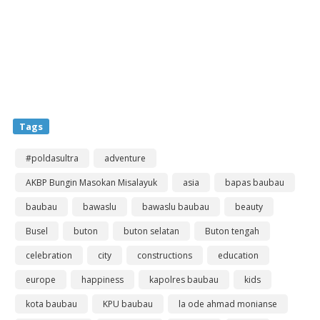
Tags
#poldasultra
adventure
AKBP Bungin Masokan Misalayuk
asia
bapas baubau
baubau
bawaslu
bawaslu baubau
beauty
Busel
buton
buton selatan
Buton tengah
celebration
city
constructions
education
europe
happiness
kapolres baubau
kids
kota baubau
KPU baubau
la ode ahmad monianse