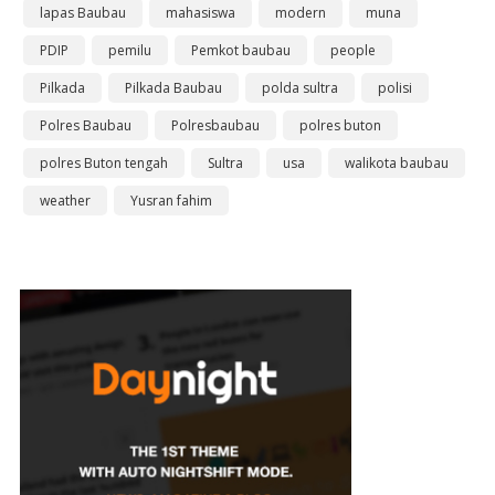
lapas Baubau
mahasiswa
modern
muna
PDIP
pemilu
Pemkot baubau
people
Pilkada
Pilkada Baubau
polda sultra
polisi
Polres Baubau
Polresbaubau
polres buton
polres Buton tengah
Sultra
usa
walikota baubau
weather
Yusran fahim