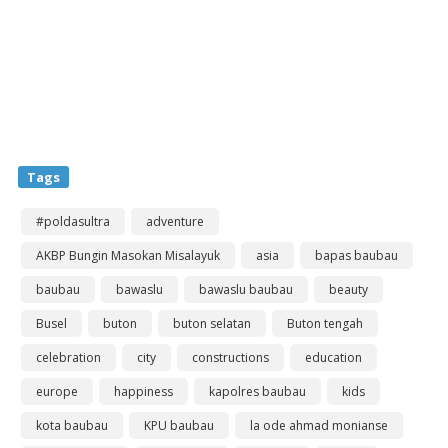
Tags
#poldasultra
adventure
AKBP Bungin Masokan Misalayuk
asia
bapas baubau
baubau
bawaslu
bawaslu baubau
beauty
Busel
buton
buton selatan
Buton tengah
celebration
city
constructions
education
europe
happiness
kapolres baubau
kids
kota baubau
KPU baubau
la ode ahmad monianse