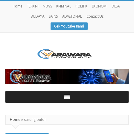
Home
TERKINI
NEWS
KRIMINAL
POLITIK
EKONOMI
DESA
BUDAYA
SAINS
ADVETORIAL
Contact Us
Cek Youtube Kami
Warawaranews
Home
»
sarung buton