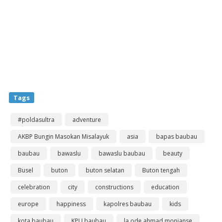
Tags
#poldasultra
adventure
AKBP Bungin Masokan Misalayuk
asia
bapas baubau
baubau
bawaslu
bawaslu baubau
beauty
Busel
buton
buton selatan
Buton tengah
celebration
city
constructions
education
europe
happiness
kapolres baubau
kids
kota baubau
KPU baubau
la ode ahmad monianse