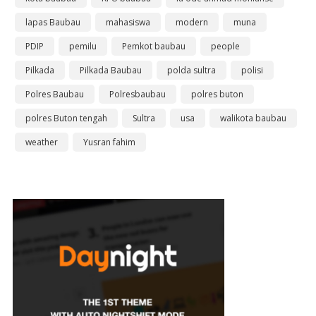
lapas Baubau
mahasiswa
modern
muna
PDIP
pemilu
Pemkot baubau
people
Pilkada
Pilkada Baubau
polda sultra
polisi
Polres Baubau
Polresbaubau
polres buton
polres Buton tengah
Sultra
usa
walikota baubau
weather
Yusran fahim