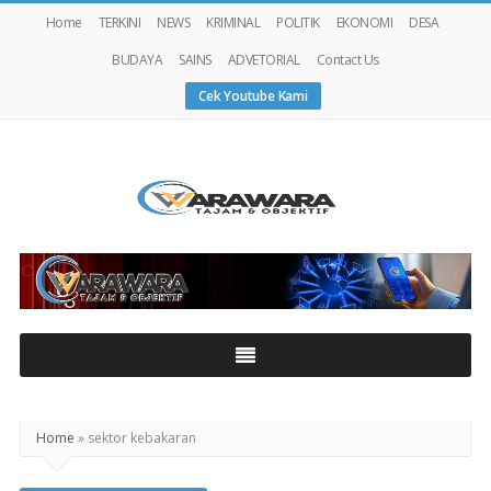
Home
TERKINI
NEWS
KRIMINAL
POLITIK
EKONOMI
DESA
BUDAYA
SAINS
ADVETORIAL
Contact Us
Cek Youtube Kami
Warawaranews
Home
»
sektor kebakaran