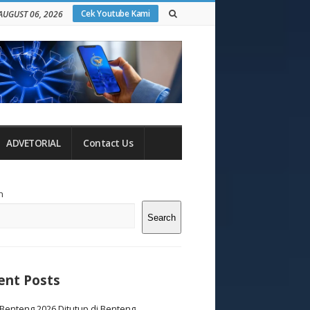
Cek Youtube Kami
AUGUST 06, 2026
ADVETORIAL
Contact Us
te
h
debar
Search
ent Posts
Benteng 2026 Ditutup di Benteng