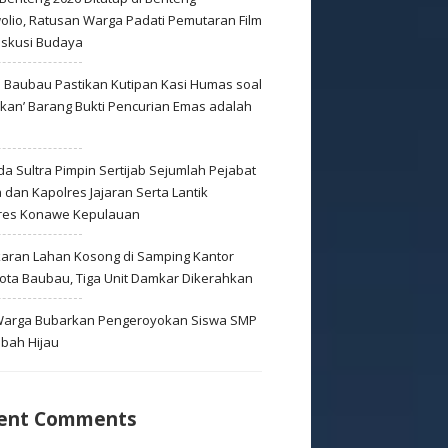
olio, Ratusan Warga Padati Pemutaran Film
iskusi Budaya
s Baubau Pastikan Kutipan Kasi Humas soal
skan’ Barang Bukti Pencurian Emas adalah
s
a Sultra Pimpin Sertijab Sejumlah Pejabat
dan Kapolres Jajaran Serta Lantik
res Konawe Kepulauan
aran Lahan Kosong di Samping Kantor
Kota Baubau, Tiga Unit Damkar Dikerahkan
 Warga Bubarkan Pengeroyokan Siswa SMP
mbah Hijau
ent Comments