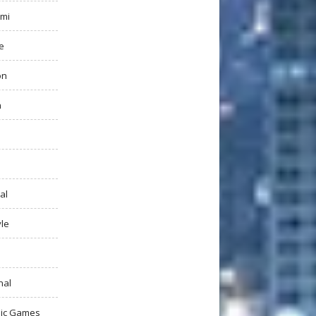
mi
e
on
h
al
yle
nal
ic Games