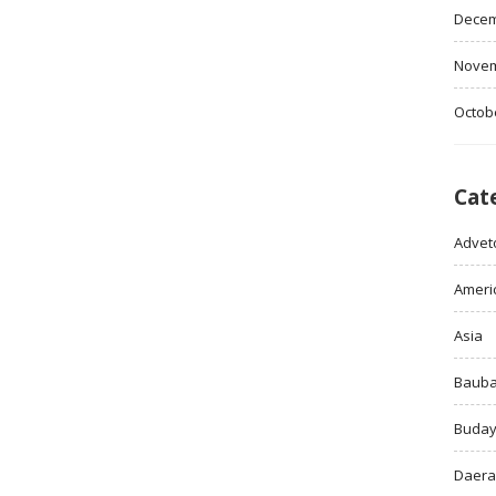
Decem
Novem
Octob
Cat
Adveto
Ameri
Asia
Baub
Buda
Daer