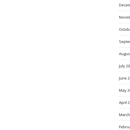
Decem
Novem
Octob
Septe
Augus
July 2
June 
May 2
April 
March
Febru