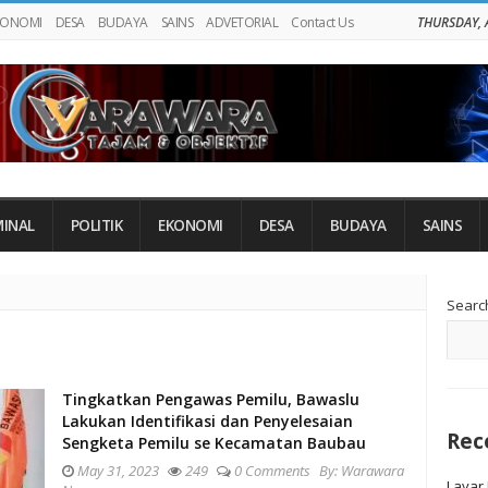
KONOMI
DESA
BUDAYA
SAINS
ADVETORIAL
Contact Us
THURSDAY, 
MINAL
POLITIK
EKONOMI
DESA
BUDAYA
SAINS
Si
Searc
Si
Tingkatkan Pengawas Pemilu, Bawaslu
Lakukan Identifikasi dan Penyelesaian
Rec
Sengketa Pemilu se Kecamatan Baubau
May 31, 2023
249
0 Comments
By:
Warawara
Layar 