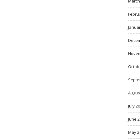
March
Febru
Janua
Decem
Novem
Octob
Septe
Augus
July 2
June 
May 2