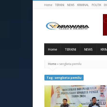
Home
TERKINI
NEWS
KRIMINAL
POLITIK
E
Warawaranews
Home
TERKINI
NEWS
KRI
Home
»
sengketa pemilu
Tag:
sengketa pemilu