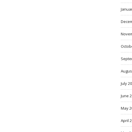
Janua
Decem
Novem
Octob
Septe
Augus
July 2
June 
May 2
April 