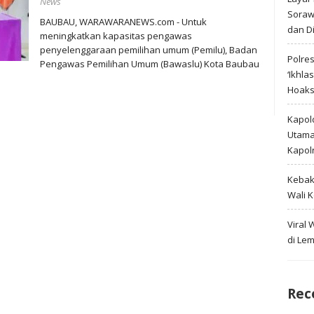
News
Soraw
BAUBAU, WARAWARANEWS.com - Untuk
dan D
meningkatkan kapasitas pengawas
penyelenggaraan pemilihan umum (Pemilu), Badan
Polre
Pengawas Pemilihan Umum (Bawaslu) Kota Baubau
‘Ikhla
Hoak
Kapold
Utama 
Kapol
Kebak
Wali 
Viral
di Le
Rec