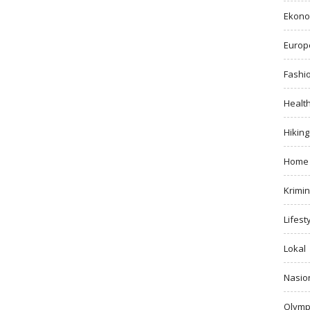
Ekono
Europ
Fashi
Healt
Hiking
Home
Krimin
Lifest
Lokal
Nasio
Olymp