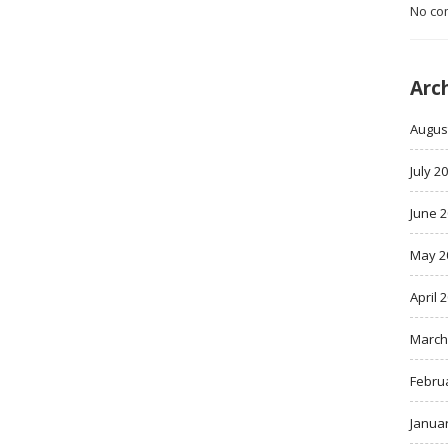
No co
Arc
Augus
July 2
June 
May 2
April 
March
Febru
Janua