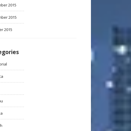
ber 2015
ber 2015
er 2015
egories
rial
ca
au
ya
ah