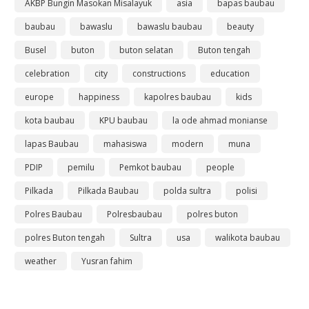
AKBP Bungin Masokan Misalayuk
asia
bapas baubau
baubau
bawaslu
bawaslu baubau
beauty
Busel
buton
buton selatan
Buton tengah
celebration
city
constructions
education
europe
happiness
kapolres baubau
kids
kota baubau
KPU baubau
la ode ahmad monianse
lapas Baubau
mahasiswa
modern
muna
PDIP
pemilu
Pemkot baubau
people
Pilkada
Pilkada Baubau
polda sultra
polisi
Polres Baubau
Polresbaubau
polres buton
polres Buton tengah
Sultra
usa
walikota baubau
weather
Yusran fahim