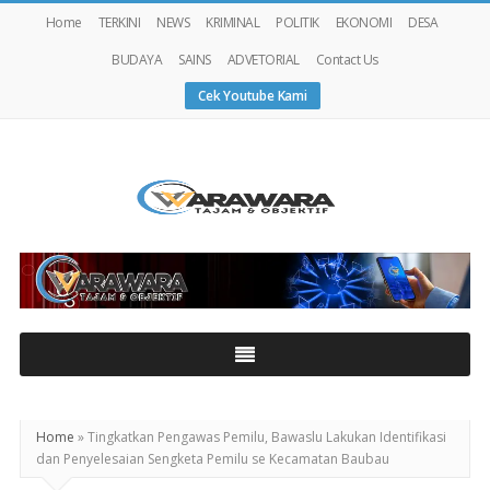
Home
TERKINI
NEWS
KRIMINAL
POLITIK
EKONOMI
DESA
BUDAYA
SAINS
ADVETORIAL
Contact Us
Cek Youtube Kami
Warawaranews
Home
»
Tingkatkan Pengawas Pemilu, Bawaslu Lakukan Identifikasi
dan Penyelesaian Sengketa Pemilu se Kecamatan Baubau