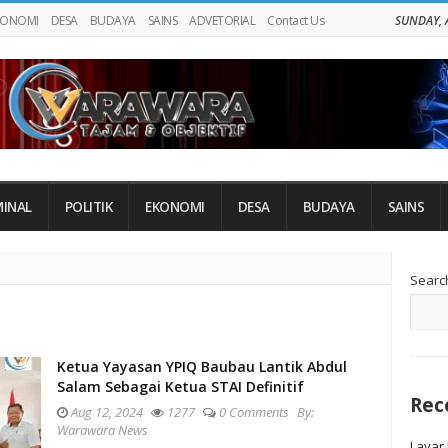
KONOMI
DESA
BUDAYA
SAINS
ADVETORIAL
Contact Us
SUNDAY, 
MINAL
POLITIK
EKONOMI
DESA
BUDAYA
SAINS
Si
Searc
Si
Ketua Yayasan YPIQ Baubau Lantik Abdul
Salam Sebagai Ketua STAI Definitif
Rec
Aug 12, 2024
1277
0 Comments
By:
Warawara News
Layar 