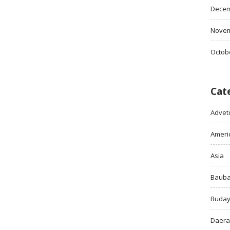
Decem
Novem
Octob
Cat
Adveto
Ameri
Asia
Baub
Buda
Daer