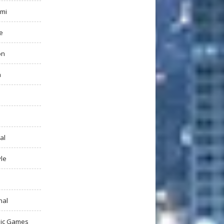
mi
e
on
h
al
yle
nal
ic Games