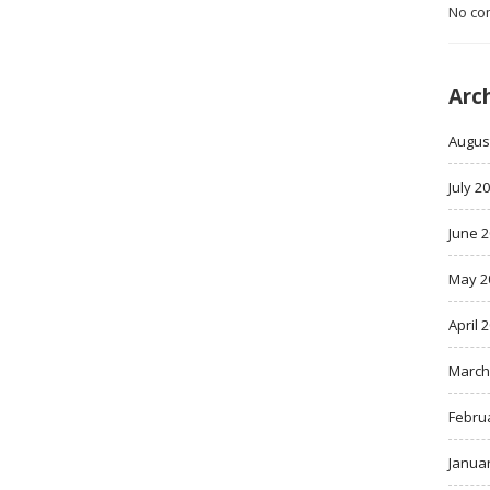
No co
Arc
Augus
July 2
June 
May 2
April 
March
Febru
Janua