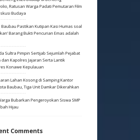
olio, Ratusan Warga Padati Pemutaran Film
iskusi Budaya
s Baubau Pastikan Kutipan Kasi Humas soal
skan’ Barang Bukti Pencurian Emas adalah
s
a Sultra Pimpin Sertijab Sejumlah Pejabat
dan Kapolres Jajaran Serta Lantik
res Konawe Kepulauan
aran Lahan Kosong di Samping Kantor
Kota Baubau, Tiga Unit Damkar Dikerahkan
 Warga Bubarkan Pengeroyokan Siswa SMP
mbah Hijau
ent Comments