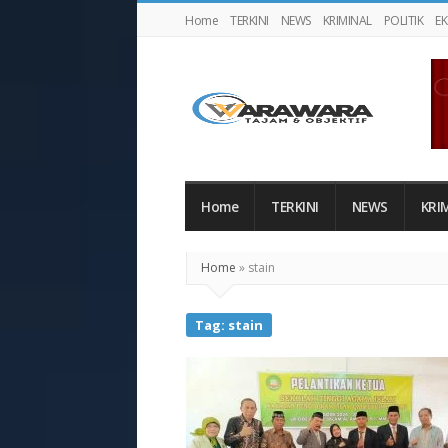
Home
TERKINI
NEWS
KRIMINAL
POLITIK
E
Warawaranews
Home
TERKINI
NEWS
KRI
Home
»
stain
Tag:
stain