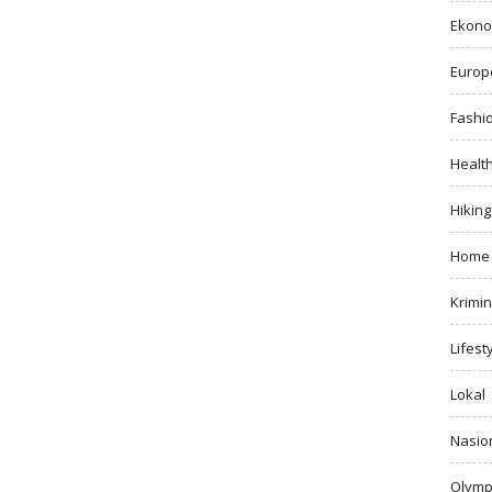
Ekono
Europ
Fashi
Healt
Hiking
Home
Krimin
Lifest
Lokal
Nasio
Olymp