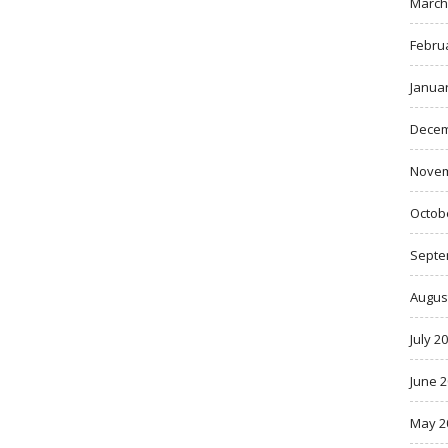
March
Febru
Janua
Decem
Novem
Octob
Septe
Augus
July 2
June 
May 2