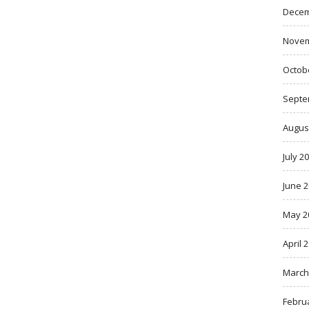
Decem
Novem
Octob
Septe
Augus
July 2
June 
May 2
April 
March
Febru