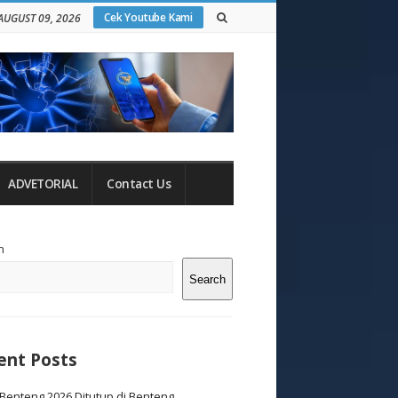
Cek Youtube Kami
AUGUST 09, 2026
ADVETORIAL
Contact Us
te
h
debar
Search
ent Posts
Benteng 2026 Ditutup di Benteng