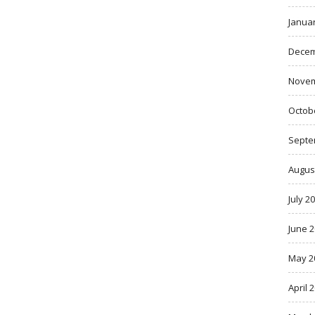
Janua
Decem
Novem
Octob
Septe
Augus
July 2
June 
May 2
April 