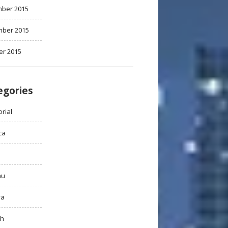
ber 2015
ber 2015
er 2015
egories
rial
ca
au
ya
ah