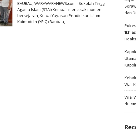
BAUBAU, WARAWARANEWS.com - Sekolah Tinggi
Soraw
Agama Islam (STAI) Kembali mencetak momen
dan D
bersejarah, Ketua Yayasan Pendidikan Islam
Kaimuddin (YPIQ) Baubau,
Polre
‘Ikhla
Hoak
Kapold
Utama 
Kapol
Kebak
Wali 
Viral
di Le
Rec