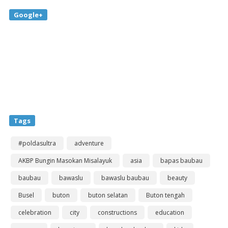
Google+
Tags
#poldasultra
adventure
AKBP Bungin Masokan Misalayuk
asia
bapas baubau
baubau
bawaslu
bawaslu baubau
beauty
Busel
buton
buton selatan
Buton tengah
celebration
city
constructions
education