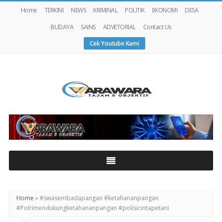
Home
TERKINI
NEWS
KRIMINAL
POLITIK
EKONOMI
DESA
BUDAYA
SAINS
ADVETORIAL
Contact Us
Cek Youtube Kami
Warawaranews
Home
»
#swasembadapangan #ketahananpangan
#Polrimendukungketahananpangan #polisicintapetani