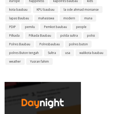
europe
happiness
kapolres baubau
kids
kota baubau
KPU baubau
la ode ahmad monianse
lapas Baubau
mahasiswa
modern
muna
PDIP
pemilu
Pemkot baubau
people
Pilkada
Pilkada Baubau
polda sultra
polisi
Polres Baubau
Polresbaubau
polres buton
polres Buton tengah
Sultra
usa
walikota baubau
weather
Yusran fahim