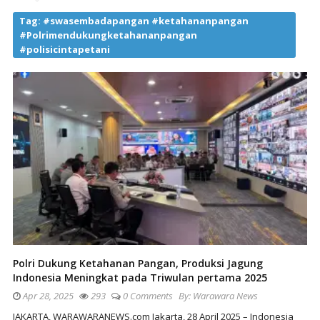
Tag:
#swasembadapangan #ketahananpangan
#Polrimendukungketahananpangan
#polisicintapetani
Polri Dukung Ketahanan Pangan, Produksi Jagung
Indonesia Meningkat pada Triwulan pertama 2025
Apr 28, 2025
293
0 Comments
By:
Warawara News
JAKARTA, WARAWARANEWS.com Jakarta, 28 April 2025 – Indonesia