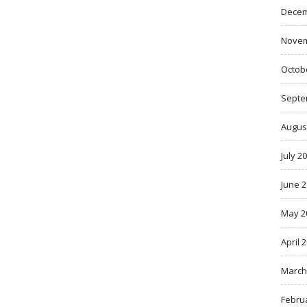
Decem
Novem
Octob
Septe
Augus
July 2
June 
May 2
April 
March
Febru