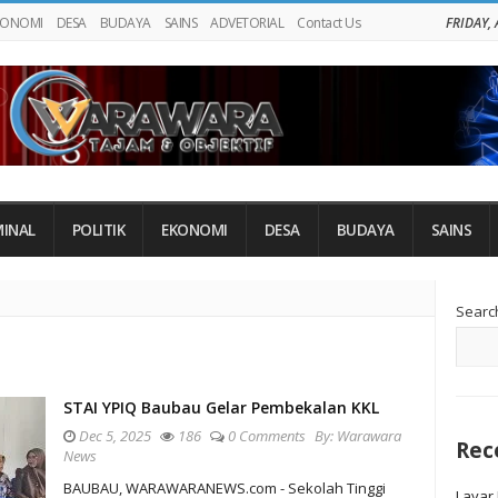
KONOMI
DESA
BUDAYA
SAINS
ADVETORIAL
Contact Us
FRIDAY,
MINAL
POLITIK
EKONOMI
DESA
BUDAYA
SAINS
Si
Searc
Si
STAI YPIQ Baubau Gelar Pembekalan KKL
Dec 5, 2025
186
0 Comments
By:
Warawara
Rec
News
BAUBAU, WARAWARANEWS.com - Sekolah Tinggi
Layar 