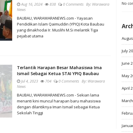
No co
Aug 16, 2024
838
0 Comments
By:
Warawara
News
BAUBAU, WARAWARANEWS.com - Yayasan
Pendidikan Islam Qaimuddin (YPIQ) Kota Baubau
Arc
yang dinakhodai Ir. Muslihi M.Si melantik Tiga
pejabat utama
Augus
July 2
June 
Terlantik Harapan Besar Mahasiswa Ima
Ismail Sebagai Ketua STAI YPIQ Baubau
May 2
Jul 4, 2023
704
0 Comments
By:
Warawara
News
April 
BAUBAU, WARAWARANEWS.com - Sekian lama
March
menanti kini muncul harapan baru mahasiswa
dengan dilantiknya Iman Ismail sebagai Ketua
Sekolah Tinggi
Febru
Janua