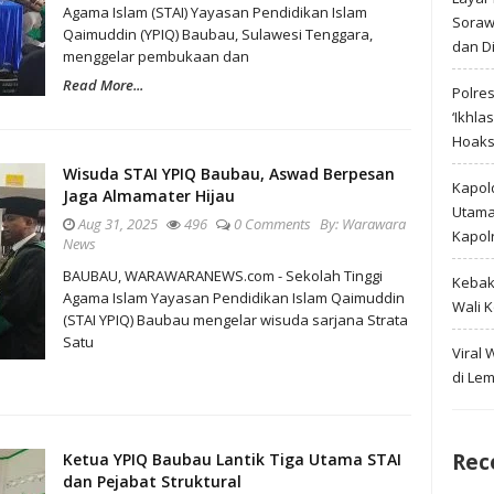
Agama Islam (STAI) Yayasan Pendidikan Islam
Soraw
Qaimuddin (YPIQ) Baubau, Sulawesi Tenggara,
dan D
menggelar pembukaan dan
Read More...
Polre
‘Ikhla
Hoak
Wisuda STAI YPIQ Baubau, Aswad Berpesan
Kapold
Jaga Almamater Hijau
Utama 
Aug 31, 2025
496
0 Comments
By:
Warawara
Kapol
News
BAUBAU, WARAWARANEWS.com - Sekolah Tinggi
Kebak
Agama Islam Yayasan Pendidikan Islam Qaimuddin
Wali 
(STAI YPIQ) Baubau mengelar wisuda sarjana Strata
Satu
Viral
di Le
Rec
Ketua YPIQ Baubau Lantik Tiga Utama STAI
dan Pejabat Struktural