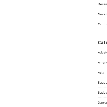
Decem
Novem
Octob
Cat
Adveto
Ameri
Asia
Baub
Buda
Daer