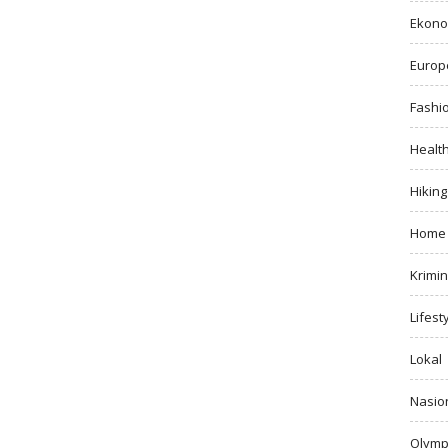
Ekono
Europ
Fashi
Healt
Hiking
Home
Krimin
Lifest
Lokal
Nasio
Olymp