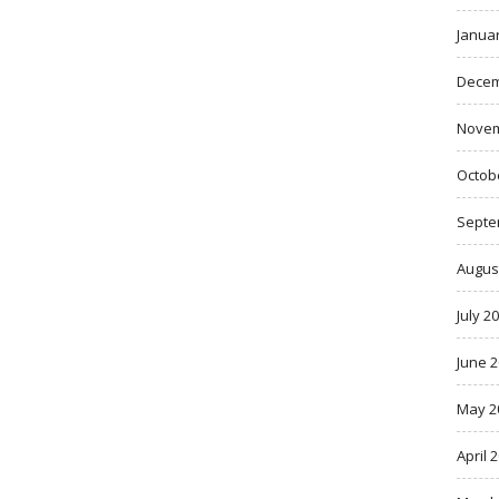
Janua
Decem
Novem
Octob
Septe
Augus
July 2
June 
May 2
April 