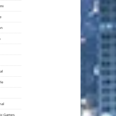
mi
e
on
h
al
yle
nal
ic Games