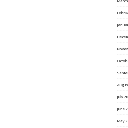
March
Febru
Janua
Decem
Novem
Octob
Septe
Augus
July 2
June 
May 2