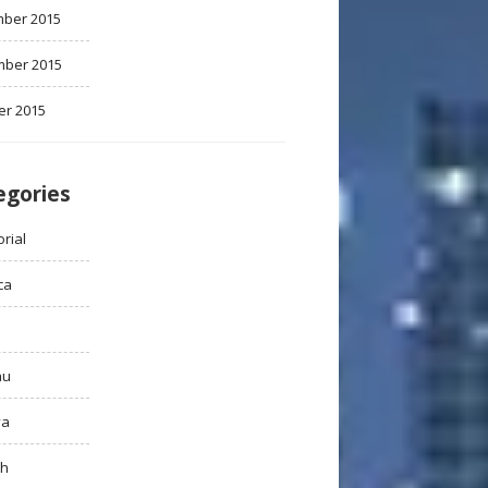
ber 2015
ber 2015
er 2015
egories
rial
ca
au
ya
ah