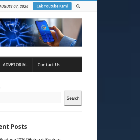
Cek Youtube Kami
 AUGUST 07, 2026
ADVETORIAL
Contact Us
te
h
debar
Search
ent Posts
Benteng 2026 Ditutup di Benteng