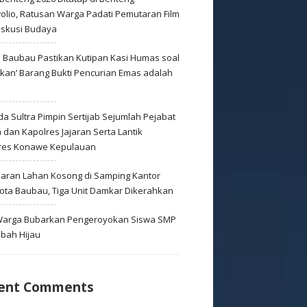
olio, Ratusan Warga Padati Pemutaran Film
iskusi Budaya
s Baubau Pastikan Kutipan Kasi Humas soal
skan’ Barang Bukti Pencurian Emas adalah
s
a Sultra Pimpin Sertijab Sejumlah Pejabat
dan Kapolres Jajaran Serta Lantik
res Konawe Kepulauan
aran Lahan Kosong di Samping Kantor
Kota Baubau, Tiga Unit Damkar Dikerahkan
 Warga Bubarkan Pengeroyokan Siswa SMP
mbah Hijau
ent Comments