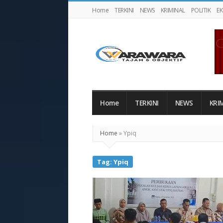
Home
TERKINI
NEWS
KRIMINAL
POLITIK
E
Warawaranews
Home
TERKINI
NEWS
KRI
Home
»
Ypiq
Tag:
Ypiq