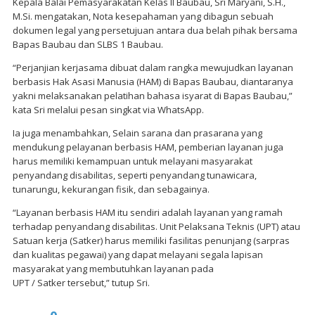
Kepala Balai Pemasyarakatan Kelas II Baubau, Sri Maryani, S.H.,
M.Si. mengatakan, Nota kesepahaman yang dibagun sebuah
dokumen legal yang persetujuan antara dua belah pihak bersama
Bapas Baubau dan SLBS 1 Baubau.
“Perjanjian kerjasama dibuat dalam rangka mewujudkan layanan
berbasis Hak Asasi Manusia (HAM) di Bapas Baubau, diantaranya
yakni melaksanakan pelatihan bahasa isyarat di Bapas Baubau,”
kata Sri melalui pesan singkat via WhatsApp.
Ia juga menambahkan, Selain sarana dan prasarana yang
mendukung pelayanan berbasis HAM, pemberian layanan juga
harus memiliki kemampuan untuk melayani masyarakat
penyandang disabilitas, seperti penyandang tunawicara,
tunarungu, kekurangan fisik, dan sebagainya.
“Layanan berbasis HAM itu sendiri adalah layanan yang ramah
terhadap penyandang disabilitas. Unit Pelaksana Teknis (UPT) atau
Satuan kerja (Satker) harus memiliki fasilitas penunjang (sarpras
dan kualitas pegawai) yang dapat melayani segala lapisan
masyarakat yang membutuhkan layanan pada
UPT / Satker tersebut,” tutup Sri.