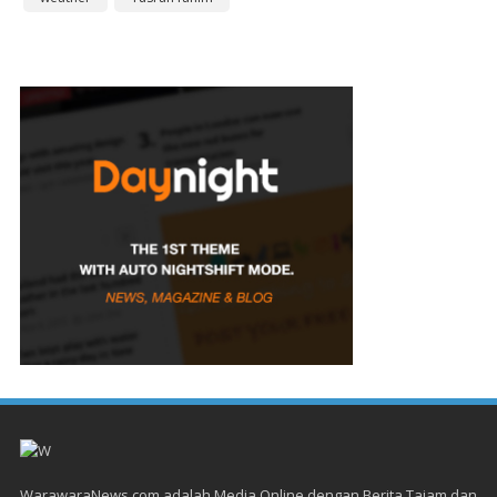
WarawaraNews.com adalah Media Online dengan Berita Tajam dan