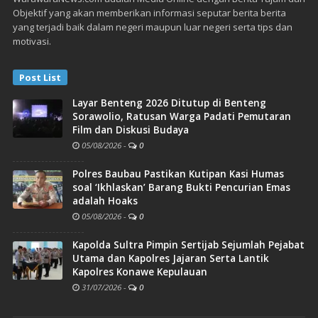
Objektif yang akan memberikan informasi seputar berita berita
yang terjadi baik dalam negeri maupun luar negeri serta tips dan
motivasi.
Post List
Layar Benteng 2026 Ditutup di Benteng
Sorawolio, Ratusan Warga Padati Pemutaran
Film dan Diskusi Budaya
05/08/2026
-
0
Polres Baubau Pastikan Kutipan Kasi Humas
soal ‘Ikhlaskan’ Barang Bukti Pencurian Emas
adalah Hoaks
05/08/2026
-
0
Kapolda Sultra Pimpin Sertijab Sejumlah Pejabat
Utama dan Kapolres Jajaran Serta Lantik
Kapolres Konawe Kepulauan
31/07/2026
-
0