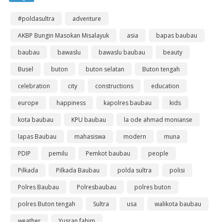
#poldasultra
adventure
AKBP Bungin Masokan Misalayuk
asia
bapas baubau
baubau
bawaslu
bawaslu baubau
beauty
Busel
buton
buton selatan
Buton tengah
celebration
city
constructions
education
europe
happiness
kapolres baubau
kids
kota baubau
KPU baubau
la ode ahmad monianse
lapas Baubau
mahasiswa
modern
muna
PDIP
pemilu
Pemkot baubau
people
Pilkada
Pilkada Baubau
polda sultra
polisi
Polres Baubau
Polresbaubau
polres buton
polres Buton tengah
Sultra
usa
walikota baubau
weather
Yusran fahim