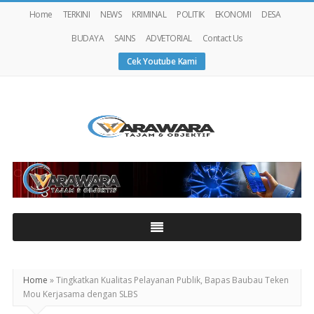
Home
TERKINI
NEWS
KRIMINAL
POLITIK
EKONOMI
DESA
BUDAYA
SAINS
ADVETORIAL
Contact Us
Cek Youtube Kami
Warawaranews
Home
»
Tingkatkan Kualitas Pelayanan Publik, Bapas Baubau Teken
Mou Kerjasama dengan SLBS