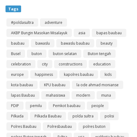
Tags
#poldasultra
adventure
AKBP Bungin Masokan Misalayuk
asia
bapas baubau
baubau
bawaslu
bawaslu baubau
beauty
Busel
buton
buton selatan
Buton tengah
celebration
city
constructions
education
europe
happiness
kapolres baubau
kids
kota baubau
KPU baubau
la ode ahmad monianse
lapas Baubau
mahasiswa
modern
muna
PDIP
pemilu
Pemkot baubau
people
Pilkada
Pilkada Baubau
polda sultra
polisi
Polres Baubau
Polresbaubau
polres buton
polres Buton tengah
Sultra
usa
walikota baubau