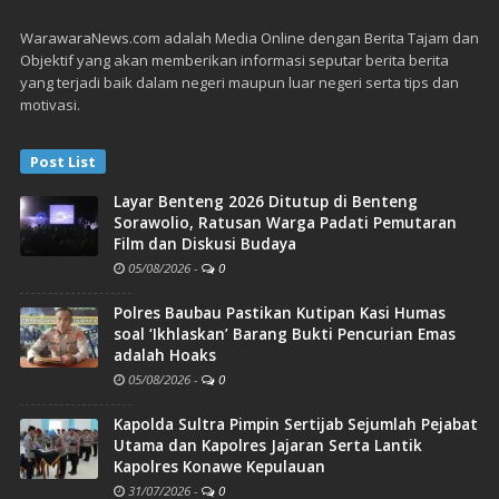
WarawaraNews.com adalah Media Online dengan Berita Tajam dan
Objektif yang akan memberikan informasi seputar berita berita
yang terjadi baik dalam negeri maupun luar negeri serta tips dan
motivasi.
Post List
Layar Benteng 2026 Ditutup di Benteng
Sorawolio, Ratusan Warga Padati Pemutaran
Film dan Diskusi Budaya
05/08/2026
-
0
Polres Baubau Pastikan Kutipan Kasi Humas
soal ‘Ikhlaskan’ Barang Bukti Pencurian Emas
adalah Hoaks
05/08/2026
-
0
Kapolda Sultra Pimpin Sertijab Sejumlah Pejabat
Utama dan Kapolres Jajaran Serta Lantik
Kapolres Konawe Kepulauan
31/07/2026
-
0