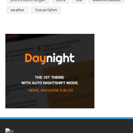
weather
Yusran fahim