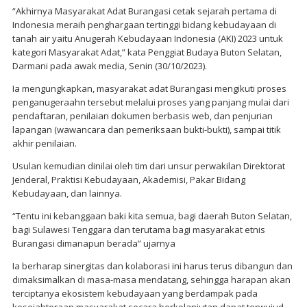
“Akhirnya Masyarakat Adat Burangasi cetak sejarah pertama di
Indonesia meraih penghargaan tertinggi bidang kebudayaan di
tanah air yaitu Anugerah Kebudayaan Indonesia (AKI) 2023 untuk
kategori Masyarakat Adat,” kata Penggiat Budaya Buton Selatan,
Darmani pada awak media, Senin (30/10/2023).
Ia mengungkapkan, masyarakat adat Burangasi mengikuti proses
penganugeraahn tersebut melalui proses yang panjang mulai dari
pendaftaran, penilaian dokumen berbasis web, dan penjurian
lapangan (wawancara dan pemeriksaan bukti-bukti), sampai titik
akhir penilaian.
Usulan kemudian dinilai oleh tim dari unsur perwakilan Direktorat
Jenderal, Praktisi Kebudayaan, Akademisi, Pakar Bidang
Kebudayaan, dan lainnya.
“Tentu ini kebanggaan baki kita semua, bagi daerah Buton Selatan,
bagi Sulawesi Tenggara dan terutama bagi masyarakat etnis
Burangasi dimanapun berada” ujarnya
Ia berharap sinergitas dan kolaborasi ini harus terus dibangun dan
dimaksimalkan di masa-masa mendatang, sehingga harapan akan
terciptanya ekosistem kebudayaan yang berdampak pada
kesejahteraan masyarakat secara berkelanjutan dapat terwujud.