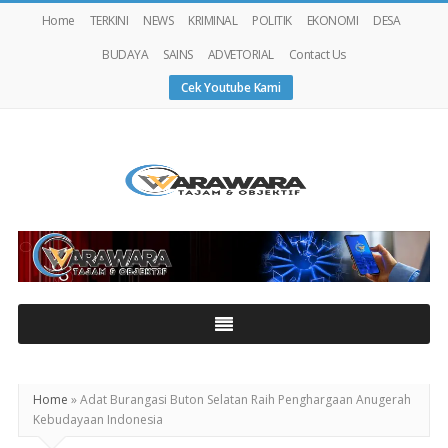
Home
TERKINI
NEWS
KRIMINAL
POLITIK
EKONOMI
DESA
BUDAYA
SAINS
ADVETORIAL
Contact Us
Cek Youtube Kami
Warawaranews
Home
»
Adat Burangasi Buton Selatan Raih Penghargaan Anugerah
Kebudayaan Indonesia