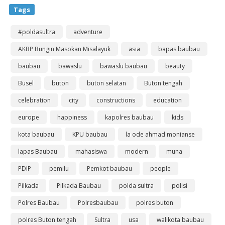
Tags
#poldasultra
adventure
AKBP Bungin Masokan Misalayuk
asia
bapas baubau
baubau
bawaslu
bawaslu baubau
beauty
Busel
buton
buton selatan
Buton tengah
celebration
city
constructions
education
europe
happiness
kapolres baubau
kids
kota baubau
KPU baubau
la ode ahmad monianse
lapas Baubau
mahasiswa
modern
muna
PDIP
pemilu
Pemkot baubau
people
Pilkada
Pilkada Baubau
polda sultra
polisi
Polres Baubau
Polresbaubau
polres buton
polres Buton tengah
Sultra
usa
walikota baubau