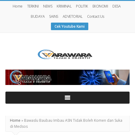
Home
TERKINI
NEWS
KRIMINAL
POLITIK
EKONOMI
DESA
BUDAYA
SAINS
ADVETORIAL
Contact Us
Cek Youtube Kami
Warawaranews
Home
»
Bawaslu Baubau Imbau ASN Tidak Boleh Komen dan Suka
di Medsos