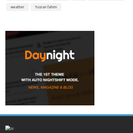
weather
Yusran fahim