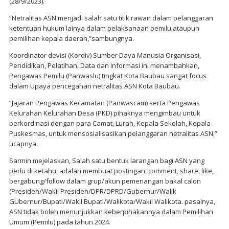
(28/9/2023).
“Netralitas ASN menjadi salah satu titik rawan dalam pelanggaran
ketentuan hukum lainya dalam pelaksanaan pemilu ataupun
pemilihan kepala daerah,”sambungnya.
Koordinator devisi (Kordiv) Sumber Daya Manusia Organisasi,
Pendidikan, Pelatihan, Data dan Informasi ini menambahkan,
Pengawas Pemilu (Panwaslu) tingkat Kota Baubau sangat focus
dalam Upaya pencegahan netralitas ASN Kota Baubau.
“Jajaran Pengawas Kecamatan (Panwascam) serta Pengawas
Kelurahan Kelurahan Desa (PKD) pihaknya mengimbau untuk
berkordinasi dengan para Camat, Lurah, Kepala Sekolah, Kepala
Puskesmas, untuk mensosialisasikan pelanggaran netralitas ASN,”
ucapnya.
Sarmin mejelaskan, Salah satu bentuk larangan bagi ASN yang
perlu di ketahui adalah membuat postingan, comment, share, like,
bergabung/follow dalam grup/akun pemenangan bakal calon
(Presiden/Wakil Presiden/DPR/DPRD/Gubernur/Walik
GUbernur/Bupati/Wakil Bupati/Walikota/Wakil Walikota. pasalnya,
ASN tidak boleh menunjukkan keberpihakannya dalam Pemilihan
Umum (Pemilu) pada tahun 2024.