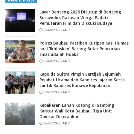
Recent Posts
Layar Benteng 2026 Ditutup di Benteng
Sorawolio, Ratusan Warga Padati
Pemutaran Film dan Diskusi Budaya
05/08/2026
-
0
Polres Baubau Pastikan Kutipan Kasi Humas
soal ‘Ikhlaskan’ Barang Bukti Pencurian
Emas adalah Hoaks
05/08/2026
-
0
Kapolda Sultra Pimpin Sertijab Sejumlah
Pejabat Utama dan Kapolres Jajaran Serta
Lantik Kapolres Konawe Kepulauan
31/07/2026
-
0
Kebakaran Lahan Kosong di Samping
Kantor Wali Kota Baubau, Tiga Unit
Damkar Dikerahkan
30/07/2026
-
0