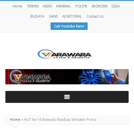
Home
TERKINI
NEWS
KRIMINAL
POLITIK
EKONOMI
DESA
BUDAYA
SAINS
ADVETORIAL
Contact Us
Cek Youtube Kami
Warawaranews
Home
»
HUT ke-16 Bawaslu Baubau Semakin Prima