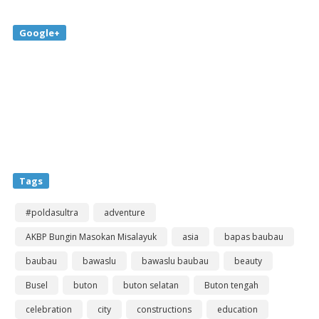
Google+
Tags
#poldasultra
adventure
AKBP Bungin Masokan Misalayuk
asia
bapas baubau
baubau
bawaslu
bawaslu baubau
beauty
Busel
buton
buton selatan
Buton tengah
celebration
city
constructions
education