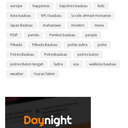
europe
happiness
kapolres baubau
kids
kota baubau
KPU baubau
la ode ahmad monianse
lapas Baubau
mahasiswa
modern
muna
PDIP
pemilu
Pemkot baubau
people
Pilkada
Pilkada Baubau
polda sultra
polisi
Polres Baubau
Polresbaubau
polres buton
polres Buton tengah
Sultra
usa
walikota baubau
weather
Yusran fahim