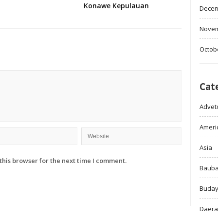
Konawe Kepulauan
Decem
Novem
Octob
Cat
Adveto
Ameri
Asia
this browser for the next time I comment.
Baub
Buda
Daer