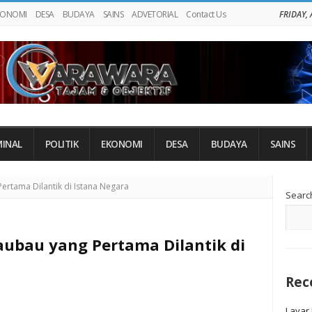
KONOMI
DESA
BUDAYA
SAINS
ADVETORIAL
Contact Us
FRIDAY,
MINAL
POLITIK
EKONOMI
DESA
BUDAYA
SAINS
Si
ertama Dilantik di Istana Negara
Searc
Si
aubau yang Pertama Dilantik di
Rec
Layar 