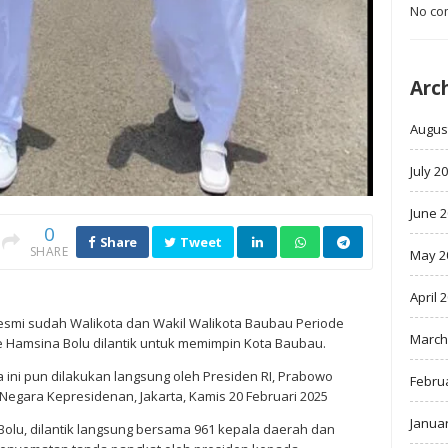
No co
Arc
Augus
July 2
June 
0
Share
Tweet
SHARE
May 2
April 
esmi sudah Walikota dan Wakil Walikota Baubau Periode
March
 Hamsina Bolu dilantik untuk memimpin Kota Baubau.
 ini pun dilakukan langsung oleh Presiden RI, Prabowo
Febru
 Negara Kepresidenan, Jakarta, Kamis 20 Februari 2025
Janua
olu, dilantik langsung bersama 961 kepala daerah dan