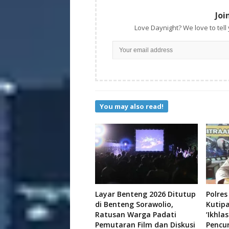
Joi
Love Daynight? We love to tell
You may also read!
Layar Benteng 2026 Ditutup
Polres
di Benteng Sorawolio,
Kutip
Ratusan Warga Padati
‘Ikhla
Pemutaran Film dan Diskusi
Pencu