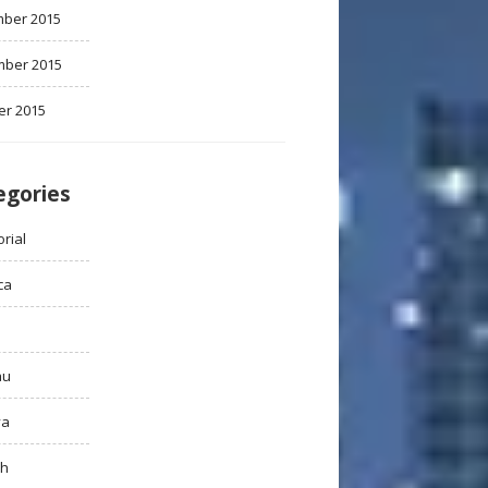
ber 2015
ber 2015
er 2015
egories
rial
ca
au
ya
ah