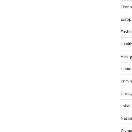
Ekono
Europ
Fashi
Healt
Hiking
Home
Krimin
Lifest
Lokal
Nasio
Olymp