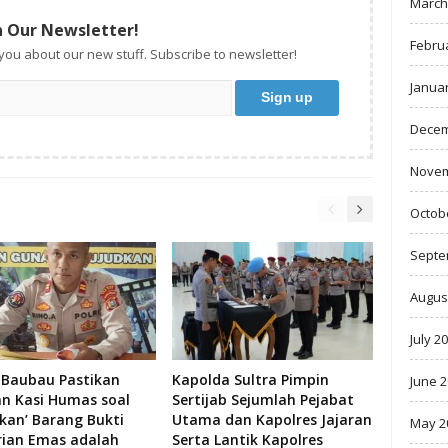
March
n Our Newsletter!
Febru
 you about our new stuff. Subscribe to newsletter!
Janua
Decem
Novem
Octob
Septe
Augus
July 2
 Baubau Pastikan
Kapolda Sultra Pimpin
June 
an Kasi Humas soal
Sertijab Sejumlah Pejabat
skan’ Barang Bukti
Utama dan Kapolres Jajaran
May 2
rian Emas adalah
Serta Lantik Kapolres