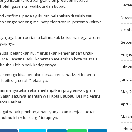
 penyematan tanda pangkat oleh presiden kepada
Decem
i oleh gubernur, walikota dan bupati.
 dikonfirmsi pada syukuran pelantikan di salah satu
Novem
a sangat senang, melihat pelantikan ini pertama kalinya
Octob
saya juga baru pertama kali masuk ke istana negara, dan
Septe
ngkapnya.
n usai pelantikan itu, merupakan kemenangan untuk
Augus
 Ode Hamsina Bolu, komitmen meletakan kota baubau
 baubau lebih baik kedepannya.
July 2
 semoga bisa berjalan sesuai rencana. Mari bekerja
June 
bih sejaterah,” jelasnya.
ahim menyatakan akan melanjutkan program-program
May 2
. Salah satunya, mantan Wali Kota Baubau, Drs Mz Amirul
Kota Baubau.
April 
 sebagai bapak pembangunan, yang akan menjadi acuan
March
aubau lebih baik lagi,” tutupnya.
Febru