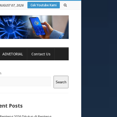
Cek Youtube Kami
 AUGUST 07, 2026
ADVETORIAL
Contact Us
te
h
debar
Search
ent Posts
Benteng 2026 Ditutup di Benteng