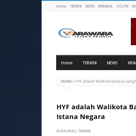
Home
TERKINI
NEWS
KRIMINAL
POLITIK
E
Warawaranews
Home
TERKINI
NEWS
KRI
Home
»
HYF adalah Walikota Baubau yang P
HYF adalah Walikota B
Istana Negara
IN
BAUBAU
,
TERKINI