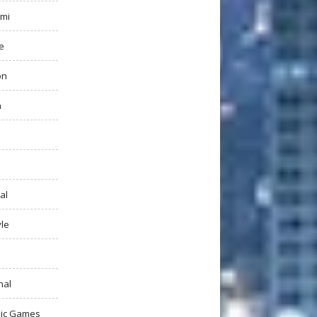
mi
e
on
h
al
yle
nal
ic Games