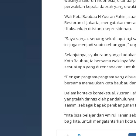
wakilnya seluruh Indonesia, ditandai
perwakilan kepala daerah yang diwakil
Wali Kota Baubau H Yusran Fahim, saat
Restoran di Jakarta, mengatakan meras
dilaksankan di istana kepresidenan.
“Saya sangat senang sekali, apa lagi 
ini juga menjadi suatu kebanggan,” u
Selanjutnya, syukuraan yang diadaka
Kota Baubau, ia bersama wakilnya Wa
sesuai apa yang di rencanakan, untuk
“Dengan program-program yang dibuat,
bersama memajukan kota baubau dan le
Dalam konteks kontekstual, Yusran F
yang telah dirintis oleh pendahulunya
Tamim, sebagai bapak pembangunan 
“Kita bisa belajar dari Amirul Tamin
bagi kita, untuk mengatantarkan kota B
0