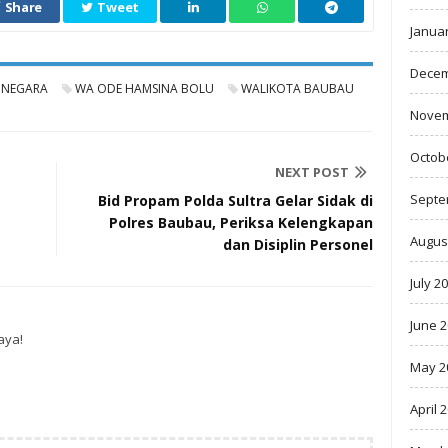
Share
Tweet
Janua
Decem
 NEGARA
WA ODE HAMSINA BOLU
WALIKOTA BAUBAU
Novem
Octob
NEXT POST
Septe
Bid Propam Polda Sultra Gelar Sidak di
Polres Baubau, Periksa Kelengkapan
Augus
dan Disiplin Personel
July 2
June 
aya!
May 2
April 