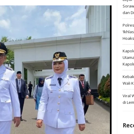
Soraw
dan D
Polre
‘Ikhla
Hoak
Kapold
Utama 
Kapol
Kebak
Wali 
Viral
di Le
Rec