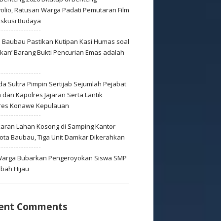
olio, Ratusan Warga Padati Pemutaran Film
iskusi Budaya
s Baubau Pastikan Kutipan Kasi Humas soal
skan’ Barang Bukti Pencurian Emas adalah
s
a Sultra Pimpin Sertijab Sejumlah Pejabat
dan Kapolres Jajaran Serta Lantik
res Konawe Kepulauan
aran Lahan Kosong di Samping Kantor
Kota Baubau, Tiga Unit Damkar Dikerahkan
 Warga Bubarkan Pengeroyokan Siswa SMP
mbah Hijau
ent Comments