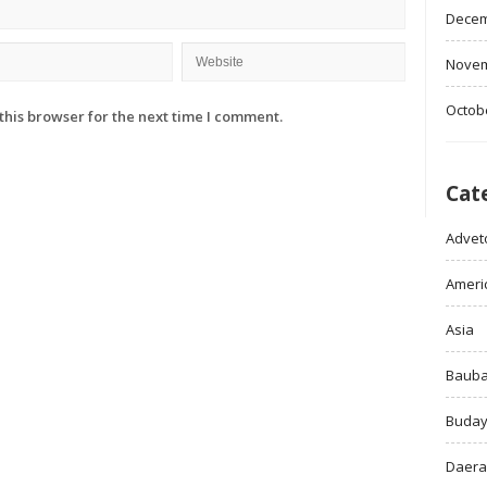
Decem
Novem
Octob
this browser for the next time I comment.
Cat
Adveto
Ameri
Asia
Baub
Buda
Daer