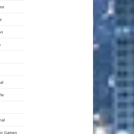
mi
e
on
h
al
yle
nal
ic Games