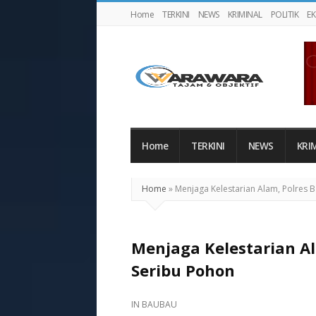
Home
TERKINI
NEWS
KRIMINAL
POLITIK
E
Warawaranews
Home
TERKINI
NEWS
KRI
Home
»
Menjaga Kelestarian Alam, Polres
Menjaga Kelestarian 
Seribu Pohon
IN
BAUBAU