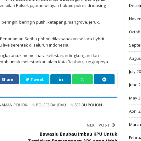
Decem
embilan Polsek jajaran wilayah hukum polres di masing-
Novem
n beringin, beringin putih, ketapang, mangrove, jeruk,
Octob
 Penanaman Seribu pohon dilaksanakan secara Hybrit
Septe
 live serentak di seluruh Indonesia.
ngka untuk memelihara kelestarian lingkungan dan
Augus
tah untuk melestarikan alam Kota Baubau,” ungkapnya.
July 2
Share
Tweet
June 
May 2
NAMAN POHON
POLRES BAUBAU
SERIBU POHON
April 
March
NEXT POST
Bawaslu Baubau Imbau KPU Untuk
Febru
Tertibkan Pemasangan APS yang tidak