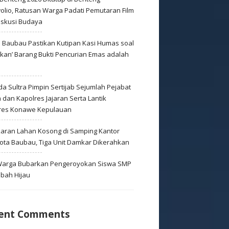
olio, Ratusan Warga Padati Pemutaran Film
iskusi Budaya
s Baubau Pastikan Kutipan Kasi Humas soal
skan’ Barang Bukti Pencurian Emas adalah
s
a Sultra Pimpin Sertijab Sejumlah Pejabat
dan Kapolres Jajaran Serta Lantik
res Konawe Kepulauan
aran Lahan Kosong di Samping Kantor
Kota Baubau, Tiga Unit Damkar Dikerahkan
 Warga Bubarkan Pengeroyokan Siswa SMP
mbah Hijau
ent Comments