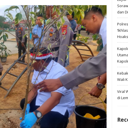
Soraw
dan D
Polre
‘Ikhla
Hoak
Kapold
Utama 
Kapol
Kebak
Wali 
Viral
di Le
Rec