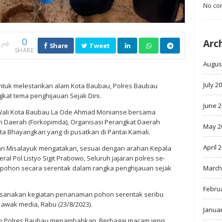
No co
0
Arc
Share
Tweet
SHARE
Augus
July 2
ntuk melestarikan alam Kota Baubau, Polres Baubau
at tema penghijauan Sejak Dini.
June 
Wali Kota Baubau La Ode Ahmad Monianse bersama
n Daerah (Forkopimda), Organisasi Perangkat Daerah
May 2
ta Bhayangkari yang di pusatkan di Pantai Kamali.
April 
n Misalayuk mengatakan, sesuai dengan arahan Kepala
eral Pol Listyo Sigit Prabowo, Seluruh jajaran polres se-
March
ohon secara serentak dalam rangka penghijauan sejak
Febru
laksanakan kegiatan penanaman pohon serentak seribu
awak media, Rabu (23/8/2023).
Janua
m Polres Baubau menambahkan, Berbagai macam jenis