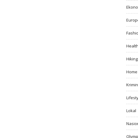
Ekono
Europ
Fashi
Healt
Hiking
Home
Krimin
Lifest
Lokal
Nasio
Olymp