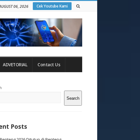
Cek Youtube Kami
AUGUST 06, 2026
ADVETORIAL
Contact Us
te
h
debar
Search
ent Posts
Benteng 2026 Ditutup di Benteng