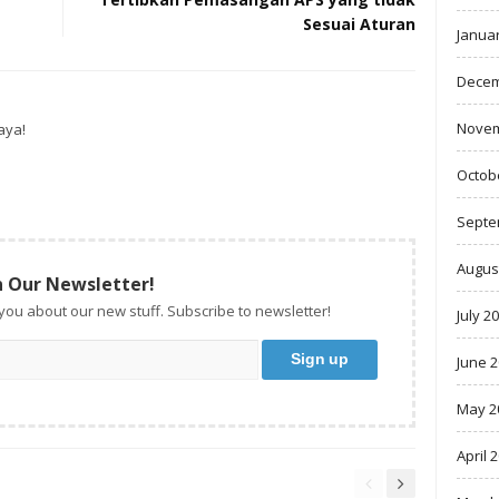
Sesuai Aturan
Janua
Decem
Novem
aya!
Octob
Septe
Augus
n Our Newsletter!
 you about our new stuff. Subscribe to newsletter!
July 2
June 
May 2
April 