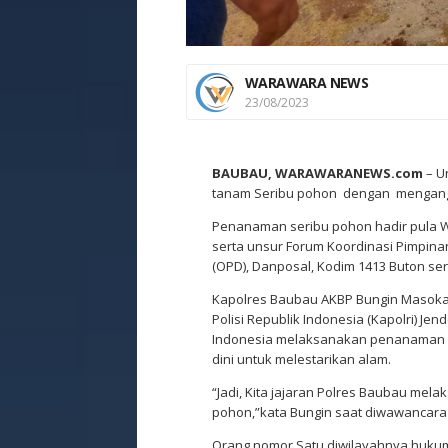
WARAWARA NEWS
23/08/2023
BAUBAU, WARAWARANEWS.com
– U
tanam Seribu pohon dengan mengangk
Penanaman seribu pohon hadir pula 
serta unsur Forum Koordinasi Pimpina
(OPD), Danposal, Kodim 1413 Buton ser
Kapolres Baubau AKBP Bungin Masoka
Polisi Republik Indonesia (Kapolri) Jend
Indonesia melaksanakan penanaman p
dini untuk melestarikan alam.
“Jadi, Kita jajaran Polres Baubau me
pohon,”kata Bungin saat diwawancara 
Orang nomor Satu diwilayahnya huku