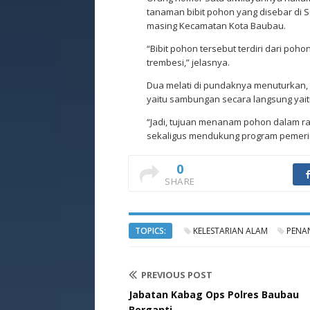
tanaman bibit pohon yang disebar di S
masing Kecamatan Kota Baubau.
“Bibit pohon tersebut terdiri dari poho
trembesi,” jelasnya.
Dua melati di pundaknya menuturkan,
yaitu sambungan secara langsung yaitu
“Jadi, tujuan menanam pohon dalam ra
sekaligus mendukung program pemerin
0
SHARE
TOPICS:
KELESTARIAN ALAM
PENA
PREVIOUS POST
Jabatan Kabag Ops Polres Baubau
Berganti