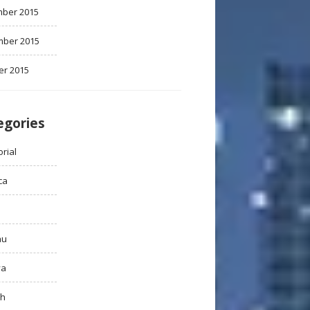
ber 2015
ber 2015
er 2015
egories
rial
ca
au
ya
ah