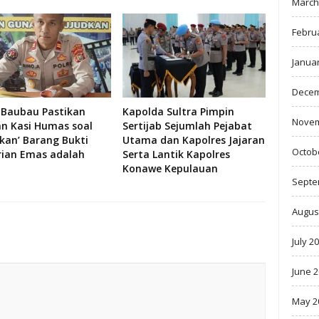
March
Febru
Janua
Decem
 Baubau Pastikan
Kapolda Sultra Pimpin
Novem
an Kasi Humas soal
Sertijab Sejumlah Pejabat
skan’ Barang Bukti
Utama dan Kapolres Jajaran
Octob
rian Emas adalah
Serta Lantik Kapolres
Konawe Kepulauan
Septe
Augus
July 2
June 
May 2