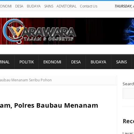
KONOMI
DESA
BUDAYA
SAINS
ADVETORIAL
Contact Us
THURSDAY, 
MINAL
POLITIK
EKONOMI
DESA
BUDAYA
SAINS
Si
 Baubau Menanam Seribu Pohon
Searc
Si
Alam, Polres Baubau Menanam
Rec
Layar 