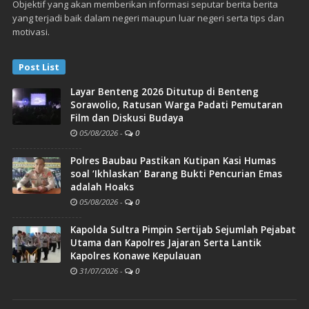
Objektif yang akan memberikan informasi seputar berita berita
yang terjadi baik dalam negeri maupun luar negeri serta tips dan
motivasi.
Post List
Layar Benteng 2026 Ditutup di Benteng
Sorawolio, Ratusan Warga Padati Pemutaran
Film dan Diskusi Budaya
05/08/2026
-
0
Polres Baubau Pastikan Kutipan Kasi Humas
soal ‘Ikhlaskan’ Barang Bukti Pencurian Emas
adalah Hoaks
05/08/2026
-
0
Kapolda Sultra Pimpin Sertijab Sejumlah Pejabat
Utama dan Kapolres Jajaran Serta Lantik
Kapolres Konawe Kepulauan
31/07/2026
-
0