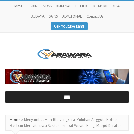
Home
TERKINI
NEWS
KRIMINAL
POLITIK
EKONOMI
DESA
BUDAYA
SAINS
ADVETORIAL
Contact Us
Cek Youtube Kami
Warawaranews
Home
»
Menyambut Hari Bhayangkara, Puluhan Anggota Polres
Baubau Merevitalisasi Sekitar Tempat Wisata Religi Masjid Keraton