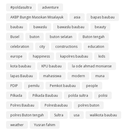
#poldasultra
adventure
AKBP Bungin Masokan Misalayuk
asia
bapas baubau
baubau
bawaslu
bawaslu baubau
beauty
Busel
buton
buton selatan
Buton tengah
celebration
city
constructions
education
europe
happiness
kapolres baubau
kids
kota baubau
KPU baubau
la ode ahmad monianse
lapas Baubau
mahasiswa
modern
muna
PDIP
pemilu
Pemkot baubau
people
Pilkada
Pilkada Baubau
polda sultra
polisi
Polres Baubau
Polresbaubau
polres buton
polres Buton tengah
Sultra
usa
walikota baubau
weather
Yusran fahim