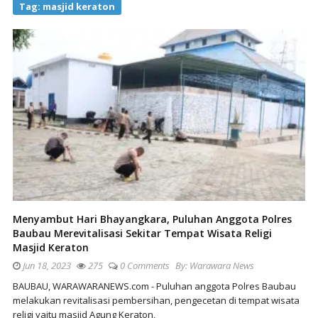
Tag:
masjid keraton
Menyambut Hari Bhayangkara, Puluhan Anggota Polres
Baubau Merevitalisasi Sekitar Tempat Wisata Religi
Masjid Keraton
Jun 18, 2023
275
0 Comments
By:
Warawara News
BAUBAU, WARAWARANEWS.com - Puluhan anggota Polres Baubau
melakukan revitalisasi pembersihan, pengecetan di tempat wisata
religi yaitu masjid Agung Keraton,