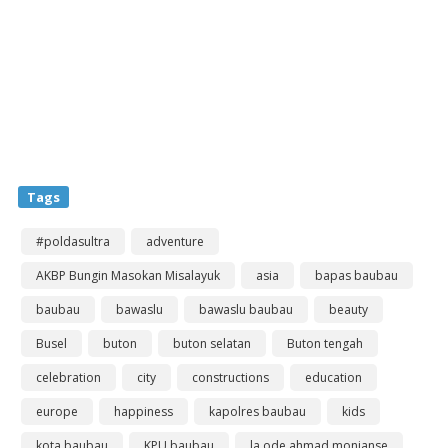
Tags
#poldasultra
adventure
AKBP Bungin Masokan Misalayuk
asia
bapas baubau
baubau
bawaslu
bawaslu baubau
beauty
Busel
buton
buton selatan
Buton tengah
celebration
city
constructions
education
europe
happiness
kapolres baubau
kids
kota baubau
KPU baubau
la ode ahmad monianse