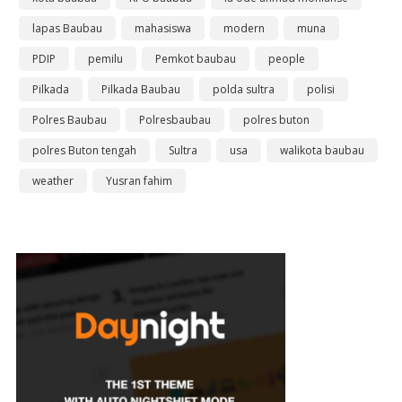
lapas Baubau
mahasiswa
modern
muna
PDIP
pemilu
Pemkot baubau
people
Pilkada
Pilkada Baubau
polda sultra
polisi
Polres Baubau
Polresbaubau
polres buton
polres Buton tengah
Sultra
usa
walikota baubau
weather
Yusran fahim