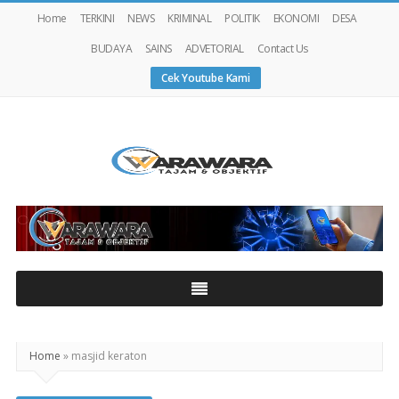
Home
TERKINI
NEWS
KRIMINAL
POLITIK
EKONOMI
DESA
BUDAYA
SAINS
ADVETORIAL
Contact Us
Cek Youtube Kami
Warawaranews
Home
»
masjid keraton