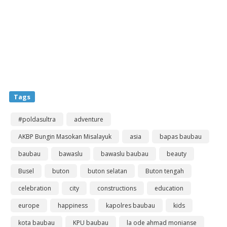
Tags
#poldasultra
adventure
AKBP Bungin Masokan Misalayuk
asia
bapas baubau
baubau
bawaslu
bawaslu baubau
beauty
Busel
buton
buton selatan
Buton tengah
celebration
city
constructions
education
europe
happiness
kapolres baubau
kids
kota baubau
KPU baubau
la ode ahmad monianse