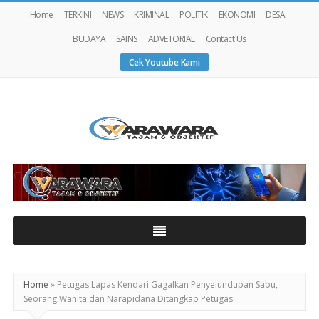
Home
TERKINI
NEWS
KRIMINAL
POLITIK
EKONOMI
DESA
BUDAYA
SAINS
ADVETORIAL
Contact Us
Cek Youtube Kami
Warawaranews
Home
»
Petugas Lapas Kendari Gagalkan Penyelundupan Sabu,
Seorang Wanita dan Narapidana Ditangkap Petugas