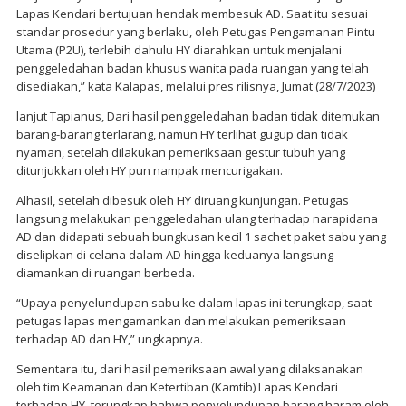
Lapas Kendari bertujuan hendak membesuk AD. Saat itu sesuai
standar prosedur yang berlaku, oleh Petugas Pengamanan Pintu
Utama (P2U), terlebih dahulu HY diarahkan untuk menjalani
penggeledahan badan khusus wanita pada ruangan yang telah
disediakan,” kata Kalapas, melalui pres rilisnya, Jumat (28/7/2023)
lanjut Tapianus, Dari hasil penggeledahan badan tidak ditemukan
barang-barang terlarang, namun HY terlihat gugup dan tidak
nyaman, setelah dilakukan pemeriksaan gestur tubuh yang
ditunjukkan oleh HY pun nampak mencurigakan.
Alhasil, setelah dibesuk oleh HY diruang kunjungan. Petugas
langsung melakukan penggeledahan ulang terhadap narapidana
AD dan didapati sebuah bungkusan kecil 1 sachet paket sabu yang
diselipkan di celana dalam AD hingga keduanya langsung
diamankan di ruangan berbeda.
“Upaya penyelundupan sabu ke dalam lapas ini terungkap, saat
petugas lapas mengamankan dan melakukan pemeriksaan
terhadap AD dan HY,” ungkapnya.
Sementara itu, dari hasil pemeriksaan awal yang dilaksanakan
oleh tim Keamanan dan Ketertiban (Kamtib) Lapas Kendari
terhadap HY, terungkap bahwa penyelundupan barang haram oleh