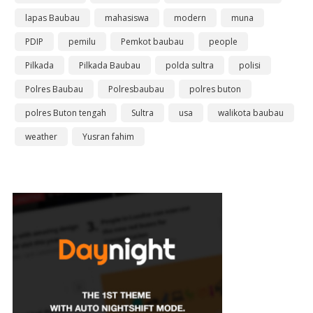
lapas Baubau
mahasiswa
modern
muna
PDIP
pemilu
Pemkot baubau
people
Pilkada
Pilkada Baubau
polda sultra
polisi
Polres Baubau
Polresbaubau
polres buton
polres Buton tengah
Sultra
usa
walikota baubau
weather
Yusran fahim