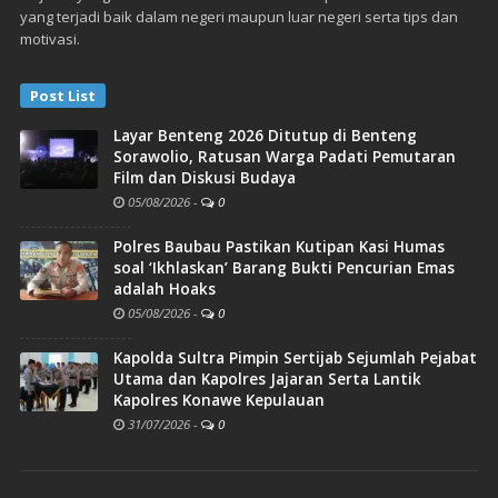
yang terjadi baik dalam negeri maupun luar negeri serta tips dan
motivasi.
Post List
Layar Benteng 2026 Ditutup di Benteng
Sorawolio, Ratusan Warga Padati Pemutaran
Film dan Diskusi Budaya
05/08/2026
-
0
Polres Baubau Pastikan Kutipan Kasi Humas
soal ‘Ikhlaskan’ Barang Bukti Pencurian Emas
adalah Hoaks
05/08/2026
-
0
Kapolda Sultra Pimpin Sertijab Sejumlah Pejabat
Utama dan Kapolres Jajaran Serta Lantik
Kapolres Konawe Kepulauan
31/07/2026
-
0