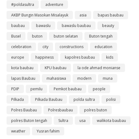
#poldasultra
adventure
AKBP Bungin Masokan Misalayuk
asia
bapas baubau
baubau
bawaslu
bawaslu baubau
beauty
Busel
buton
buton selatan
Buton tengah
celebration
city
constructions
education
europe
happiness
kapolres baubau
kids
kota baubau
KPU baubau
la ode ahmad monianse
lapas Baubau
mahasiswa
modern
muna
PDIP
pemilu
Pemkot baubau
people
Pilkada
Pilkada Baubau
polda sultra
polisi
Polres Baubau
Polresbaubau
polres buton
polres Buton tengah
Sultra
usa
walikota baubau
weather
Yusran fahim