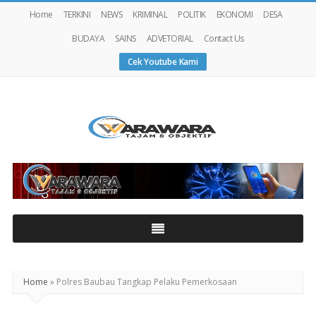
Home
TERKINI
NEWS
KRIMINAL
POLITIK
EKONOMI
DESA
BUDAYA
SAINS
ADVETORIAL
Contact Us
Cek Youtube Kami
Warawaranews
Home
»
Polres Baubau Tangkap Pelaku Pemerkosaan