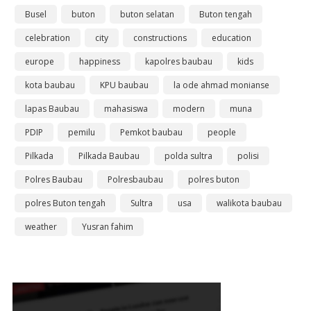
Busel
buton
buton selatan
Buton tengah
celebration
city
constructions
education
europe
happiness
kapolres baubau
kids
kota baubau
KPU baubau
la ode ahmad monianse
lapas Baubau
mahasiswa
modern
muna
PDIP
pemilu
Pemkot baubau
people
Pilkada
Pilkada Baubau
polda sultra
polisi
Polres Baubau
Polresbaubau
polres buton
polres Buton tengah
Sultra
usa
walikota baubau
weather
Yusran fahim