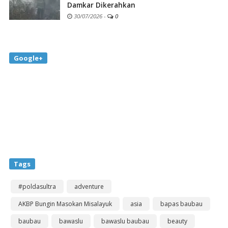
Damkar Dikerahkan
30/07/2026
-
0
Google+
Tags
#poldasultra
adventure
AKBP Bungin Masokan Misalayuk
asia
bapas baubau
baubau
bawaslu
bawaslu baubau
beauty