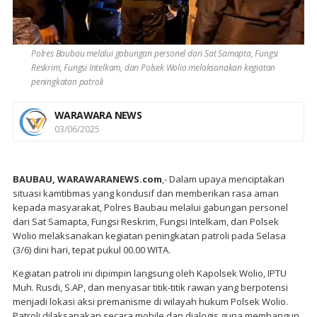
Polres Baubau melalui gabungan personel dari Sat Samapta, Fungsi
Reskrim, Fungsi Intelkam, dan Polsek Wolio melaksanakan kegiatan
peningkatan patroli
WARAWARA NEWS
03/06/2025
BAUBAU, WARAWARANEWS.com
,- Dalam upaya menciptakan
situasi kamtibmas yang kondusif dan memberikan rasa aman
kepada masyarakat, Polres Baubau melalui gabungan personel
dari Sat Samapta, Fungsi Reskrim, Fungsi Intelkam, dan Polsek
Wolio melaksanakan kegiatan peningkatan patroli pada Selasa
(3/6) dini hari, tepat pukul 00.00 WITA.
Kegiatan patroli ini dipimpin langsung oleh Kapolsek Wolio, IPTU
Muh. Rusdi, S.AP, dan menyasar titik-titik rawan yang berpotensi
menjadi lokasi aksi premanisme di wilayah hukum Polsek Wolio.
Patroli dilaksanakan secara mobile dan dialogis guna membangun