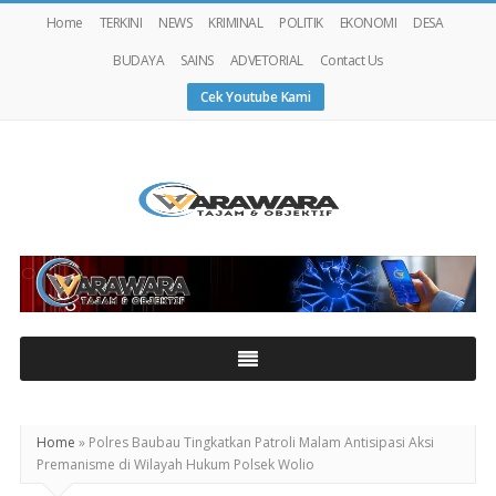
Home
TERKINI
NEWS
KRIMINAL
POLITIK
EKONOMI
DESA
BUDAYA
SAINS
ADVETORIAL
Contact Us
Cek Youtube Kami
Warawaranews
Home
»
Polres Baubau Tingkatkan Patroli Malam Antisipasi Aksi
Premanisme di Wilayah Hukum Polsek Wolio