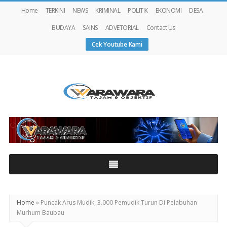
Home
TERKINI
NEWS
KRIMINAL
POLITIK
EKONOMI
DESA
BUDAYA
SAINS
ADVETORIAL
Contact Us
Cek Youtube Kami
Warawaranews
Home
»
Puncak Arus Mudik, 3.000 Pemudik Turun Di Pelabuhan
Murhum Baubau