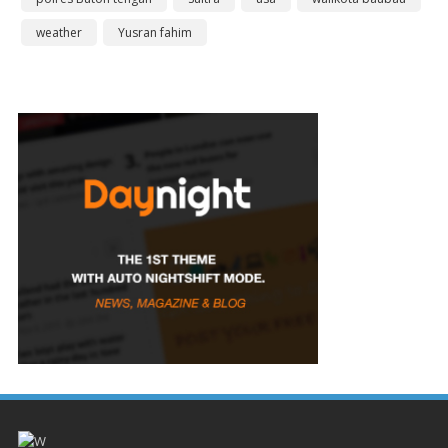
weather
Yusran fahim