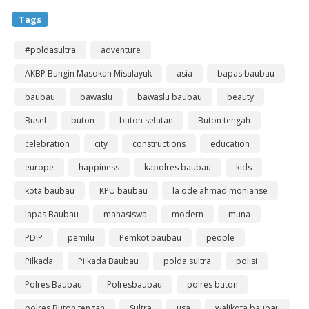
Tags
#poldasultra
adventure
AKBP Bungin Masokan Misalayuk
asia
bapas baubau
baubau
bawaslu
bawaslu baubau
beauty
Busel
buton
buton selatan
Buton tengah
celebration
city
constructions
education
europe
happiness
kapolres baubau
kids
kota baubau
KPU baubau
la ode ahmad monianse
lapas Baubau
mahasiswa
modern
muna
PDIP
pemilu
Pemkot baubau
people
Pilkada
Pilkada Baubau
polda sultra
polisi
Polres Baubau
Polresbaubau
polres buton
polres Buton tengah
Sultra
usa
walikota baubau