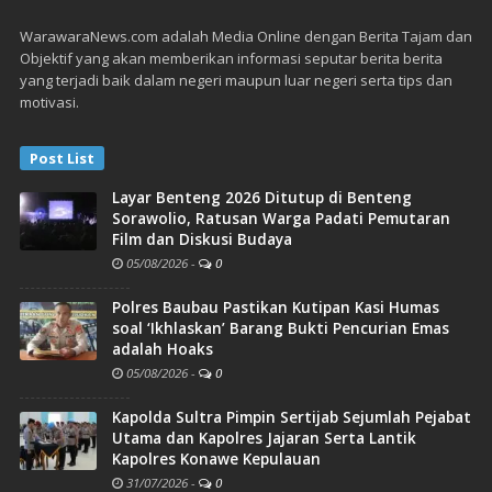
WarawaraNews.com adalah Media Online dengan Berita Tajam dan
Objektif yang akan memberikan informasi seputar berita berita
yang terjadi baik dalam negeri maupun luar negeri serta tips dan
motivasi.
Post List
Layar Benteng 2026 Ditutup di Benteng
Sorawolio, Ratusan Warga Padati Pemutaran
Film dan Diskusi Budaya
05/08/2026
-
0
Polres Baubau Pastikan Kutipan Kasi Humas
soal ‘Ikhlaskan’ Barang Bukti Pencurian Emas
adalah Hoaks
05/08/2026
-
0
Kapolda Sultra Pimpin Sertijab Sejumlah Pejabat
Utama dan Kapolres Jajaran Serta Lantik
Kapolres Konawe Kepulauan
31/07/2026
-
0