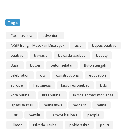
Tags
#poldasultra
adventure
AKBP Bungin Masokan Misalayuk
asia
bapas baubau
baubau
bawaslu
bawaslu baubau
beauty
Busel
buton
buton selatan
Buton tengah
celebration
city
constructions
education
europe
happiness
kapolres baubau
kids
kota baubau
KPU baubau
la ode ahmad monianse
lapas Baubau
mahasiswa
modern
muna
PDIP
pemilu
Pemkot baubau
people
Pilkada
Pilkada Baubau
polda sultra
polisi