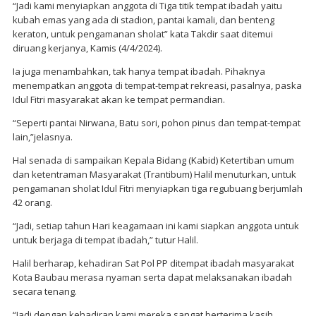
“Jadi kami menyiapkan anggota di Tiga titik tempat ibadah yaitu
kubah emas yang ada di stadion, pantai kamali, dan benteng
keraton, untuk pengamanan sholat” kata Takdir saat ditemui
diruang kerjanya, Kamis (4/4/2024).
Ia juga menambahkan, tak hanya tempat ibadah. Pihaknya
menempatkan anggota di tempat-tempat rekreasi, pasalnya, paska
Idul Fitri masyarakat akan ke tempat permandian.
“Seperti pantai Nirwana, Batu sori, pohon pinus dan tempat-tempat
lain,”jelasnya.
Hal senada di sampaikan Kepala Bidang (Kabid) Ketertiban umum
dan ketentraman Masyarakat (Trantibum) Halil menuturkan, untuk
pengamanan sholat Idul Fitri menyiapkan tiga regubuang berjumlah
42 orang.
“Jadi, setiap tahun Hari keagamaan ini kami siapkan anggota untuk
untuk berjaga di tempat ibadah,” tutur Halil.
Halil berharap, kehadiran Sat Pol PP ditempat ibadah masyarakat
Kota Baubau merasa nyaman serta dapat melaksanakan ibadah
secara tenang.
“Jadi dengan kehadiran kami mereka sangat berterima kasih,