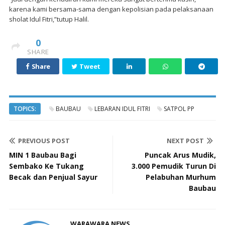
karena kami bersama-sama dengan kepolisian pada pelaksanaan
sholat Idul Fitri,”tutup Halil.
0
SHARE
Share
Tweet
TOPICS:
BAUBAU
LEBARAN IDUL FITRI
SATPOL PP
PREVIOUS POST
NEXT POST
MIN 1 Baubau Bagi
Puncak Arus Mudik,
Sembako Ke Tukang
3.000 Pemudik Turun Di
Becak dan Penjual Sayur
Pelabuhan Murhum
Baubau
WARAWARA NEWS