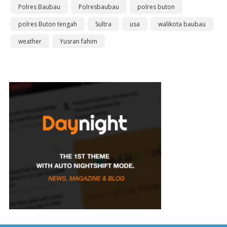
Polres Baubau
Polresbaubau
polres buton
polres Buton tengah
Sultra
usa
walikota baubau
weather
Yusran fahim