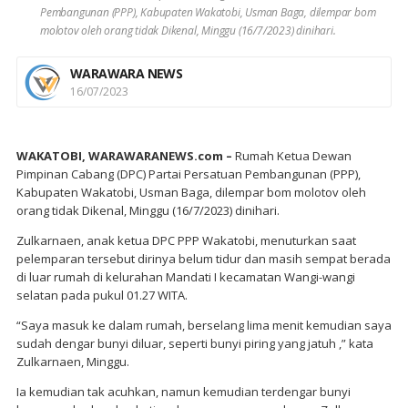
Pembangunan (PPP), Kabupaten Wakatobi, Usman Baga, dilempar bom
molotov oleh orang tidak Dikenal, Minggu (16/7/2023) dinihari.
WARAWARA NEWS
16/07/2023
WAKATOBI, WARAWARANEWS.com –
Rumah Ketua Dewan
Pimpinan Cabang (DPC) Partai Persatuan Pembangunan (PPP),
Kabupaten Wakatobi, Usman Baga, dilempar bom molotov oleh
orang tidak Dikenal, Minggu (16/7/2023) dinihari.
Zulkarnaen, anak ketua DPC PPP Wakatobi, menuturkan saat
pelemparan tersebut dirinya belum tidur dan masih sempat berada
di luar rumah di kelurahan Mandati I kecamatan Wangi-wangi
selatan pada pukul 01.27 WITA.
“Saya masuk ke dalam rumah, berselang lima menit kemudian saya
sudah dengar bunyi diluar, seperti bunyi piring yang jatuh ,” kata
Zulkarnaen, Minggu.
Ia kemudian tak acuhkan, namun kemudian terdengar bunyi