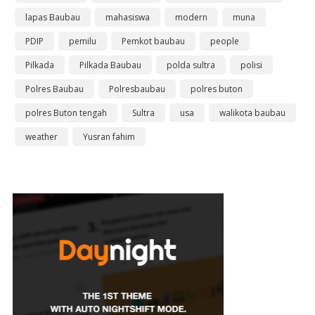
lapas Baubau
mahasiswa
modern
muna
PDIP
pemilu
Pemkot baubau
people
Pilkada
Pilkada Baubau
polda sultra
polisi
Polres Baubau
Polresbaubau
polres buton
polres Buton tengah
Sultra
usa
walikota baubau
weather
Yusran fahim