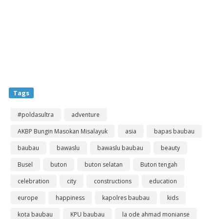
Tags
#poldasultra
adventure
AKBP Bungin Masokan Misalayuk
asia
bapas baubau
baubau
bawaslu
bawaslu baubau
beauty
Busel
buton
buton selatan
Buton tengah
celebration
city
constructions
education
europe
happiness
kapolres baubau
kids
kota baubau
KPU baubau
la ode ahmad monianse