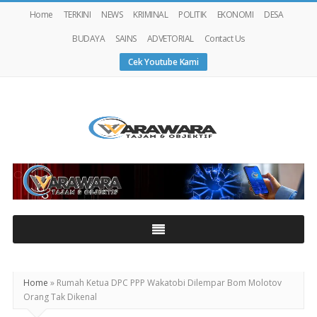
Home
TERKINI
NEWS
KRIMINAL
POLITIK
EKONOMI
DESA
BUDAYA
SAINS
ADVETORIAL
Contact Us
Cek Youtube Kami
Warawaranews
Home
»
Rumah Ketua DPC PPP Wakatobi Dilempar Bom Molotov
Orang Tak Dikenal