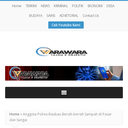
Home
TERKINI
NEWS
KRIMINAL
POLITIK
EKONOMI
DESA
BUDAYA
SAINS
ADVETORIAL
Contact Us
Cek Youtube Kami
Warawaranews
Home
»
Anggota Polres Baubau Bersih-bersih Sampah di Pasar
dan Sungai