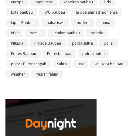
europe
happiness
kapolres baubau
kids
kota baubau
KPU baubau
la ode ahmad monianse
lapas Baubau
mahasiswa
modern
muna
PDIP
pemilu
Pemkot baubau
people
Pilkada
Pilkada Baubau
polda sultra
polisi
Polres Baubau
Polresbaubau
polres buton
polres Buton tengah
Sultra
usa
walikota baubau
weather
Yusran fahim