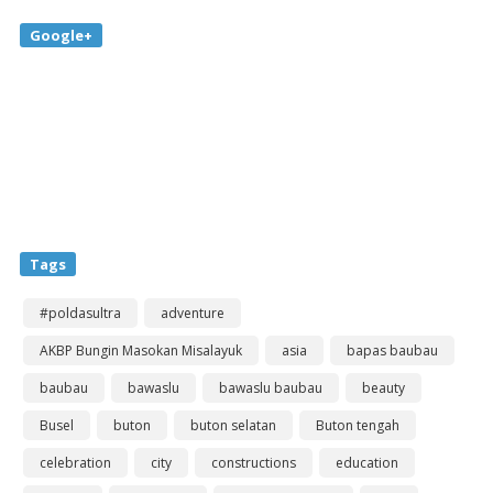
Google+
Tags
#poldasultra
adventure
AKBP Bungin Masokan Misalayuk
asia
bapas baubau
baubau
bawaslu
bawaslu baubau
beauty
Busel
buton
buton selatan
Buton tengah
celebration
city
constructions
education