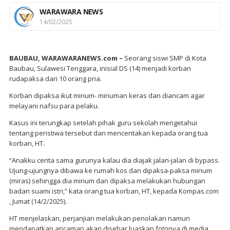
WARAWARA NEWS
14/02/2025
BAUBAU, WARAWARANEWS.com –
Seorang siswi SMP di Kota
Baubau, Sulawesi Tenggara, inisial DS (14) menjadi korban
rudapaksa dari 10 orang pria.
Korban dipaksa ikut minum- minuman keras dan diancam agar
melayani nafsu para pelaku.
Kasus ini terungkap setelah pihak guru sekolah mengetahui
tentang peristiwa tersebut dan menceritakan kepada orang tua
korban, HT.
“Anakku cerita sama gurunya kalau dia diajak jalan-jalan di bypass.
Ujung-ujungnya dibawa ke rumah kos dan dipaksa-paksa minum
(miras) sehingga dia minum dan dipaksa melakukan hubungan
badan suami istri,” kata orang tua korban, HT, kepada Kompas.com
, Jumat (14/2/2025).
HT menjelaskan, perjanjian melakukan penolakan namun
mendapatkan ancaman akan disebar luaskan fotonya di media