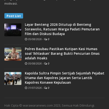
motivasi.
Post List
Layar Benteng 2026 Ditutup di Benteng
Sorawolio, Ratusan Warga Padati Pemutaran
Film dan Diskusi Budaya
05/08/2026
-
0
Polres Baubau Pastikan Kutipan Kasi Humas
soal ‘Ikhlaskan’ Barang Bukti Pencurian Emas
adalah Hoaks
05/08/2026
-
0
Kapolda Sultra Pimpin Sertijab Sejumlah Pejabat
Utama dan Kapolres Jajaran Serta Lantik
Kapolres Konawe Kepulauan
31/07/2026
-
0
Hak Cipta © warawaranews.com 2023, Semua Hak Dilindungi.