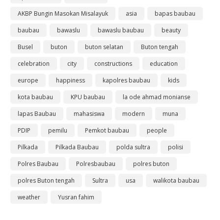
AKBP Bungin Masokan Misalayuk
asia
bapas baubau
baubau
bawaslu
bawaslu baubau
beauty
Busel
buton
buton selatan
Buton tengah
celebration
city
constructions
education
europe
happiness
kapolres baubau
kids
kota baubau
KPU baubau
la ode ahmad monianse
lapas Baubau
mahasiswa
modern
muna
PDIP
pemilu
Pemkot baubau
people
Pilkada
Pilkada Baubau
polda sultra
polisi
Polres Baubau
Polresbaubau
polres buton
polres Buton tengah
Sultra
usa
walikota baubau
weather
Yusran fahim