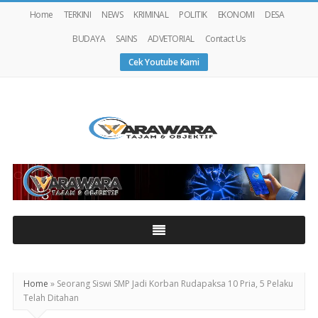
Home
TERKINI
NEWS
KRIMINAL
POLITIK
EKONOMI
DESA
BUDAYA
SAINS
ADVETORIAL
Contact Us
Cek Youtube Kami
Warawaranews
Home
»
Seorang Siswi SMP Jadi Korban Rudapaksa 10 Pria, 5 Pelaku
Telah Ditahan