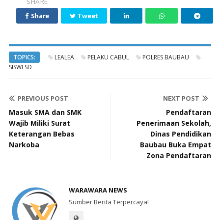
SHARE
Share
Tweet
TOPICS:
LEALEA
PELAKU CABUL
POLRES BAUBAU
SISWI SD
PREVIOUS POST
NEXT POST
Masuk SMA dan SMK
Pendaftaran
Wajib Miliki Surat
Penerimaan Sekolah,
Keterangan Bebas
Dinas Pendidikan
Narkoba
Baubau Buka Empat
Zona Pendaftaran
WARAWARA NEWS
Sumber Berita Terpercaya!