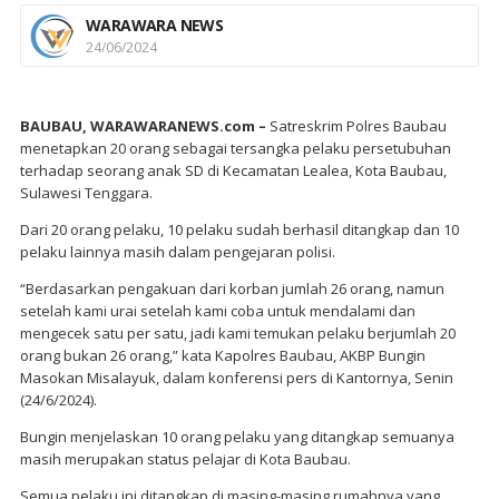
WARAWARA NEWS
24/06/2024
BAUBAU, WARAWARANEWS.com –
Satreskrim Polres Baubau
menetapkan 20 orang sebagai tersangka pelaku persetubuhan
terhadap seorang anak SD di Kecamatan Lealea, Kota Baubau,
Sulawesi Tenggara.
Dari 20 orang pelaku, 10 pelaku sudah berhasil ditangkap dan 10
pelaku lainnya masih dalam pengejaran polisi.
“Berdasarkan pengakuan dari korban jumlah 26 orang, namun
setelah kami urai setelah kami coba untuk mendalami dan
mengecek satu per satu, jadi kami temukan pelaku berjumlah 20
orang bukan 26 orang,” kata Kapolres Baubau, AKBP Bungin
Masokan Misalayuk, dalam konferensi pers di Kantornya, Senin
(24/6/2024).
Bungin menjelaskan 10 orang pelaku yang ditangkap semuanya
masih merupakan status pelajar di Kota Baubau.
Semua pelaku ini ditangkap di masing-masing rumahnya yang