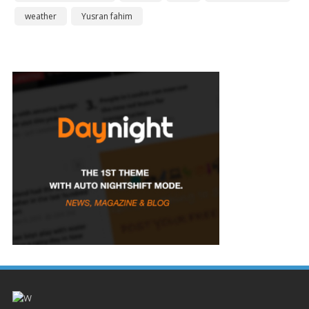
weather
Yusran fahim