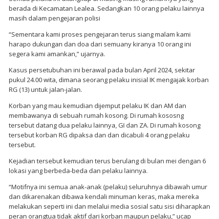
berada di Kecamatan Lealea. Sedangkan 10 orang pelaku lainnya
masih dalam pengejaran polisi
“Sementara kami proses pengejaran terus siang malam kami
harapo dukungan dan doa dari semuany kiranya 10 orang ini
segera kami amankan,” ujarnya.
Kasus persetubuhan ini berawal pada bulan April 2024, sekitar
pukul 24.00 wita, dimana seorang pelaku inisial IK mengajak korban
RG (13) untuk jalan-jalan.
Korban yang mau kemudian dijemput pelaku IK dan AM dan
membawanya di sebuah rumah kosong. Di rumah kososng
tersebut datang dua pelaku lainnya, GI dan ZA. Di rumah kosong
tersebut korban RG dipaksa dan dan dicabuli 4 orang pelaku
tersebut.
Kejadian tersebut kemudian terus berulang di bulan mei dengan 6
lokasi yang berbeda-beda dan pelaku lainnya.
“Motifnya ini semua anak-anak (pelaku) seluruhnya dibawah umur
dan dikarenakan dibawa kendali minuman keras, maka mereka
melakukan seperti ini dan melalui media sosial satu sisi diharapkan
peran orangtua tidak aktif dari korban maupun pelaku,” ucap