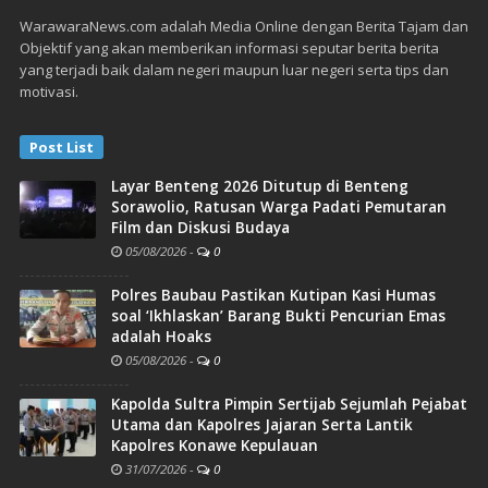
WarawaraNews.com adalah Media Online dengan Berita Tajam dan
Objektif yang akan memberikan informasi seputar berita berita
yang terjadi baik dalam negeri maupun luar negeri serta tips dan
motivasi.
Post List
Layar Benteng 2026 Ditutup di Benteng
Sorawolio, Ratusan Warga Padati Pemutaran
Film dan Diskusi Budaya
05/08/2026
-
0
Polres Baubau Pastikan Kutipan Kasi Humas
soal ‘Ikhlaskan’ Barang Bukti Pencurian Emas
adalah Hoaks
05/08/2026
-
0
Kapolda Sultra Pimpin Sertijab Sejumlah Pejabat
Utama dan Kapolres Jajaran Serta Lantik
Kapolres Konawe Kepulauan
31/07/2026
-
0