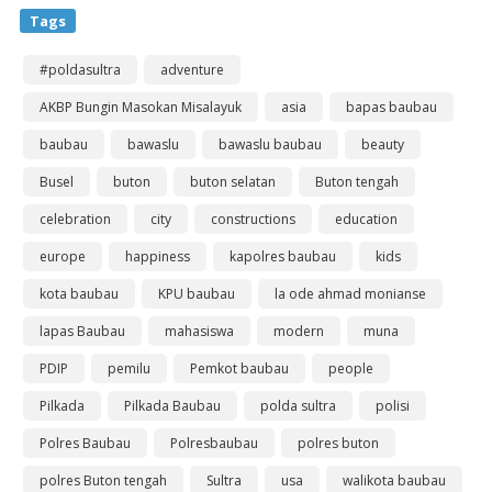
Tags
#poldasultra
adventure
AKBP Bungin Masokan Misalayuk
asia
bapas baubau
baubau
bawaslu
bawaslu baubau
beauty
Busel
buton
buton selatan
Buton tengah
celebration
city
constructions
education
europe
happiness
kapolres baubau
kids
kota baubau
KPU baubau
la ode ahmad monianse
lapas Baubau
mahasiswa
modern
muna
PDIP
pemilu
Pemkot baubau
people
Pilkada
Pilkada Baubau
polda sultra
polisi
Polres Baubau
Polresbaubau
polres buton
polres Buton tengah
Sultra
usa
walikota baubau