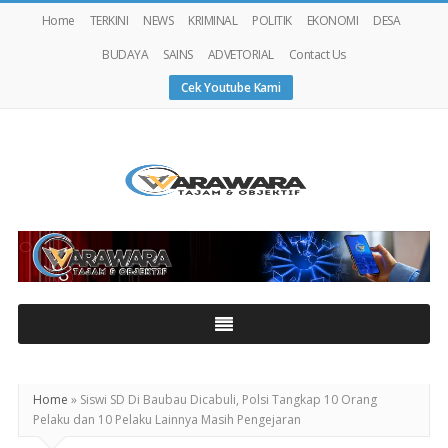
Home
TERKINI
NEWS
KRIMINAL
POLITIK
EKONOMI
DESA
BUDAYA
SAINS
ADVETORIAL
Contact Us
Cek Youtube Kami
Warawaranews
Home
»
Siswi SD Di Baubau Dicabuli, Polsi Tangkap 10 Orang
Pelaku dan 10 Pelaku Lainnya Masih Pengejaran