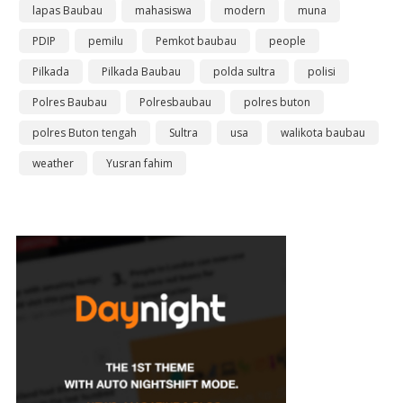
lapas Baubau
mahasiswa
modern
muna
PDIP
pemilu
Pemkot baubau
people
Pilkada
Pilkada Baubau
polda sultra
polisi
Polres Baubau
Polresbaubau
polres buton
polres Buton tengah
Sultra
usa
walikota baubau
weather
Yusran fahim