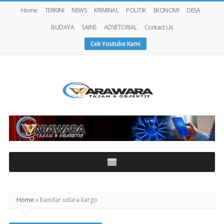
Home
TERKINI
NEWS
KRIMINAL
POLITIK
EKONOMI
DESA
BUDAYA
SAINS
ADVETORIAL
Contact Us
Cek Youtube Kami
Warawaranews
Home
»
bandar udara kargo