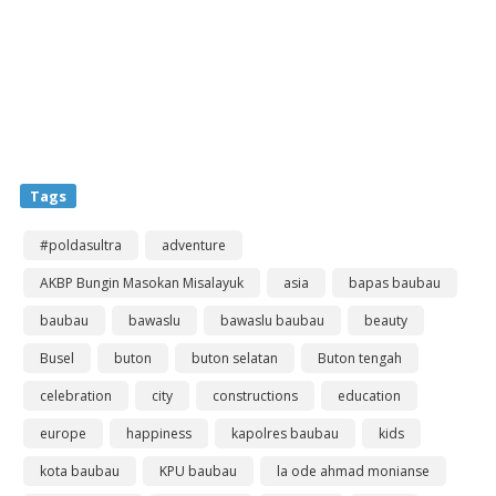
Tags
#poldasultra
adventure
AKBP Bungin Masokan Misalayuk
asia
bapas baubau
baubau
bawaslu
bawaslu baubau
beauty
Busel
buton
buton selatan
Buton tengah
celebration
city
constructions
education
europe
happiness
kapolres baubau
kids
kota baubau
KPU baubau
la ode ahmad monianse