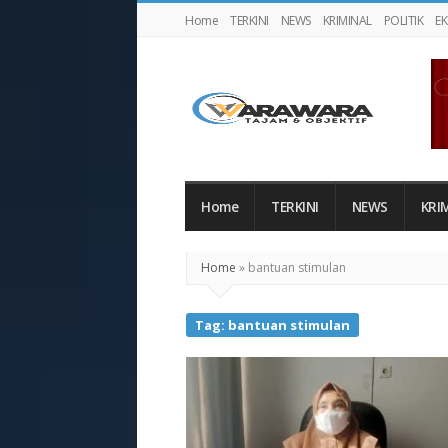
Home
TERKINI
NEWS
KRIMINAL
POLITIK
E
Warawaranews
Home
TERKINI
NEWS
KRI
Home
»
bantuan stimulan
Tag:
bantuan stimulan