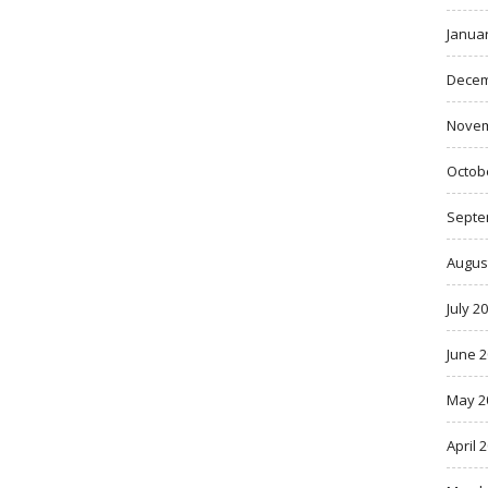
Janua
Decem
Novem
Octob
Septe
Augus
July 2
June 
May 2
April 