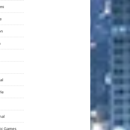
mi
e
on
h
al
yle
nal
ic Games