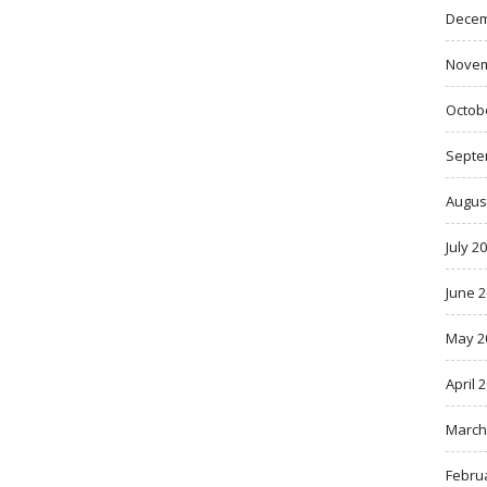
Decem
Novem
Octob
Septe
Augus
July 2
June 
May 2
April 
March
Febru