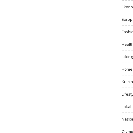
Ekono
Europ
Fashi
Healt
Hiking
Home
Krimin
Lifest
Lokal
Nasio
Olymp