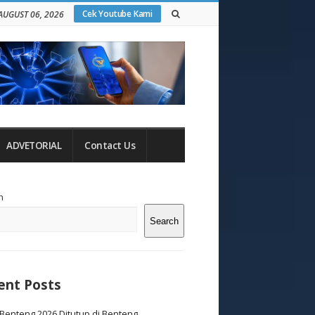
Cek Youtube Kami
AUGUST 06, 2026
ADVETORIAL
Contact Us
te
h
debar
Search
ent Posts
Benteng 2026 Ditutup di Benteng