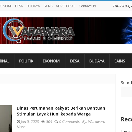
KONOMI
DESA
BUDAYA
SAINS
ADVETORIAL
Contact Us
THURSDAY, 
MINAL
POLITIK
EKONOMI
DESA
BUDAYA
SAINS
Si
Searc
Si
Dinas Perumahan Rakyat Berikan Bantuan
Stimulan Layak Huni kepada Warga
Rec
Jun 5, 2023
504
0 Comments
By:
Warawara
News
Layar 