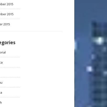
ber 2015
ber 2015
er 2015
egories
rial
ca
au
ya
ah