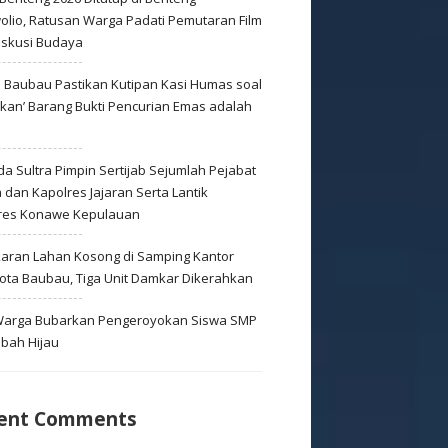
olio, Ratusan Warga Padati Pemutaran Film
iskusi Budaya
s Baubau Pastikan Kutipan Kasi Humas soal
skan’ Barang Bukti Pencurian Emas adalah
s
a Sultra Pimpin Sertijab Sejumlah Pejabat
dan Kapolres Jajaran Serta Lantik
res Konawe Kepulauan
aran Lahan Kosong di Samping Kantor
Kota Baubau, Tiga Unit Damkar Dikerahkan
 Warga Bubarkan Pengeroyokan Siswa SMP
mbah Hijau
ent Comments