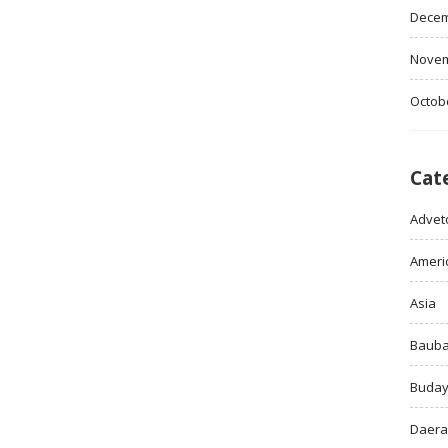
Decem
Novem
Octob
Cat
Adveto
Ameri
Asia
Baub
Buda
Daer