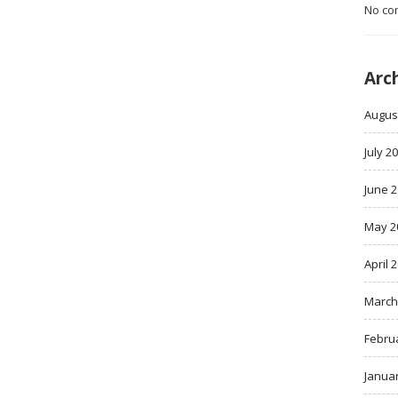
No co
Arc
Augus
July 2
June 
May 2
April 
March
Febru
Janua