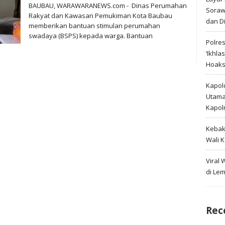
BAUBAU, WARAWARANEWS.com - Dinas Perumahan
Soraw
Rakyat dan Kawasan Pemukiman Kota Baubau
dan D
memberikan bantuan stimulan perumahan
swadaya (BSPS) kepada warga. Bantuan
Polre
‘Ikhla
Hoak
Kapold
Utama 
Kapol
Kebak
Wali 
Viral
di Le
Rec