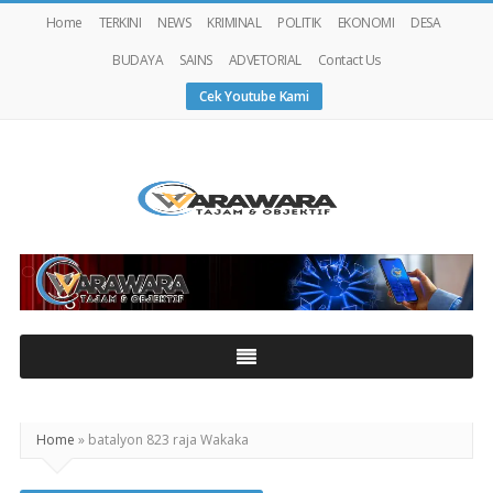
Home
TERKINI
NEWS
KRIMINAL
POLITIK
EKONOMI
DESA
BUDAYA
SAINS
ADVETORIAL
Contact Us
Cek Youtube Kami
Warawaranews
Home
»
batalyon 823 raja Wakaka