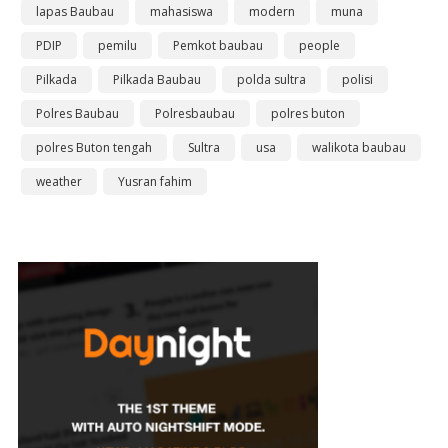
lapas Baubau
mahasiswa
modern
muna
PDIP
pemilu
Pemkot baubau
people
Pilkada
Pilkada Baubau
polda sultra
polisi
Polres Baubau
Polresbaubau
polres buton
polres Buton tengah
Sultra
usa
walikota baubau
weather
Yusran fahim