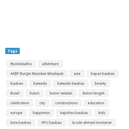
Tags
#poldasultra
adventure
AKBP Bungin Masokan Misalayuk
asia
bapas baubau
baubau
bawaslu
bawaslu baubau
beauty
Busel
buton
buton selatan
Buton tengah
celebration
city
constructions
education
europe
happiness
kapolres baubau
kids
kota baubau
KPU baubau
la ode ahmad monianse