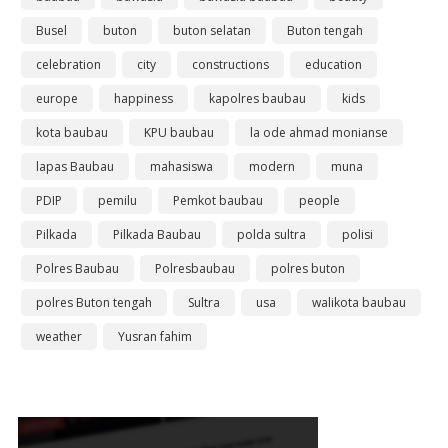
Busel
buton
buton selatan
Buton tengah
celebration
city
constructions
education
europe
happiness
kapolres baubau
kids
kota baubau
KPU baubau
la ode ahmad monianse
lapas Baubau
mahasiswa
modern
muna
PDIP
pemilu
Pemkot baubau
people
Pilkada
Pilkada Baubau
polda sultra
polisi
Polres Baubau
Polresbaubau
polres buton
polres Buton tengah
Sultra
usa
walikota baubau
weather
Yusran fahim