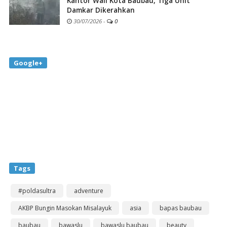
Kantor Wali Kota Baubau, Tiga Unit
Damkar Dikerahkan
30/07/2026
-
0
Google+
Tags
#poldasultra
adventure
AKBP Bungin Masokan Misalayuk
asia
bapas baubau
baubau
bawaslu
bawaslu baubau
beauty