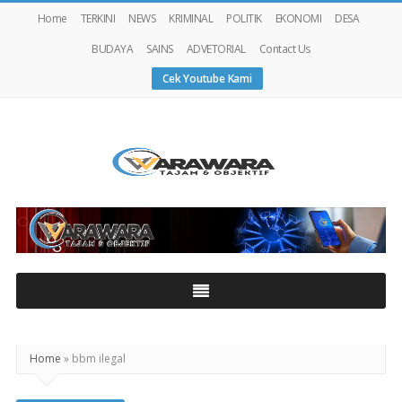
Home
TERKINI
NEWS
KRIMINAL
POLITIK
EKONOMI
DESA
BUDAYA
SAINS
ADVETORIAL
Contact Us
Cek Youtube Kami
Warawaranews
Home
»
bbm ilegal