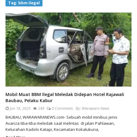
Tag:
bbm ilegal
Mobil Muat BBM Ilegal Meledak Didepan Hotel Rajawali
Baubau, Pelaku Kabur
Jun 18, 2025
249
0 Comments
By:
Warawara News
BAUBAU, WARAWARANEWS.com- Sebuah mobil minibus jenis
Avanza tiba-tiba meledak saat melintas di jalan Pahlawan,
Kelurahan Kadolo Katapi, Kecamatan Kokalukuna,