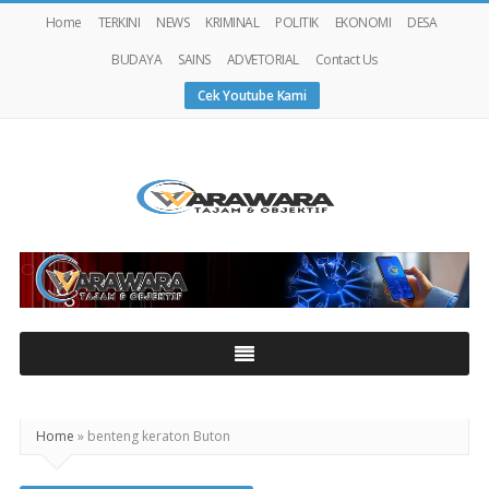
Home
TERKINI
NEWS
KRIMINAL
POLITIK
EKONOMI
DESA
BUDAYA
SAINS
ADVETORIAL
Contact Us
Cek Youtube Kami
Warawaranews
Home
»
benteng keraton Buton