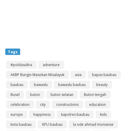
Tags
#poldasultra
adventure
AKBP Bungin Masokan Misalayuk
asia
bapas baubau
baubau
bawaslu
bawaslu baubau
beauty
Busel
buton
buton selatan
Buton tengah
celebration
city
constructions
education
europe
happiness
kapolres baubau
kids
kota baubau
KPU baubau
la ode ahmad monianse