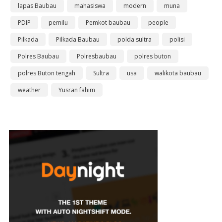
lapas Baubau
mahasiswa
modern
muna
PDIP
pemilu
Pemkot baubau
people
Pilkada
Pilkada Baubau
polda sultra
polisi
Polres Baubau
Polresbaubau
polres buton
polres Buton tengah
Sultra
usa
walikota baubau
weather
Yusran fahim