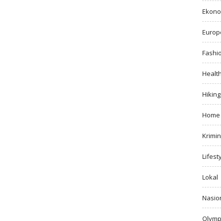
Ekono
Europ
Fashi
Healt
Hiking
Home
Krimin
Lifest
Lokal
Nasio
Olymp