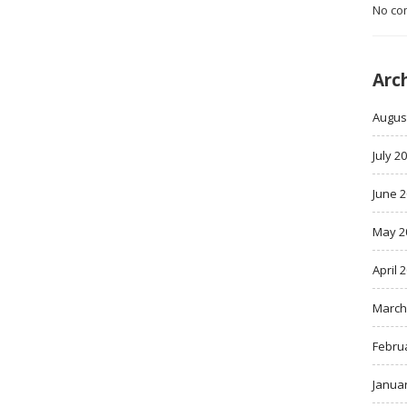
No co
Arc
Augus
July 2
June 
May 2
April 
March
Febru
Janua