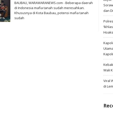
BAUBAU, WARAWARANEWS.com - Beberapa daerah
Soraw
di Indonesia mafia tanah sudah meresahkan.
dan D
Khususnya di Kota Baubau, potensi mafia tanah
sudah
Polre
‘Ikhla
Hoak
Kapold
Utama 
Kapol
Kebak
Wali 
Viral
di Le
Rec