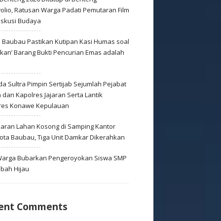
olio, Ratusan Warga Padati Pemutaran Film
iskusi Budaya
s Baubau Pastikan Kutipan Kasi Humas soal
skan’ Barang Bukti Pencurian Emas adalah
s
a Sultra Pimpin Sertijab Sejumlah Pejabat
dan Kapolres Jajaran Serta Lantik
res Konawe Kepulauan
aran Lahan Kosong di Samping Kantor
Kota Baubau, Tiga Unit Damkar Dikerahkan
 Warga Bubarkan Pengeroyokan Siswa SMP
mbah Hijau
ent Comments