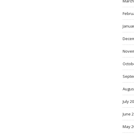
March
Febru
Janua
Decem
Novem
Octob
Septe
Augus
July 2
June 
May 2