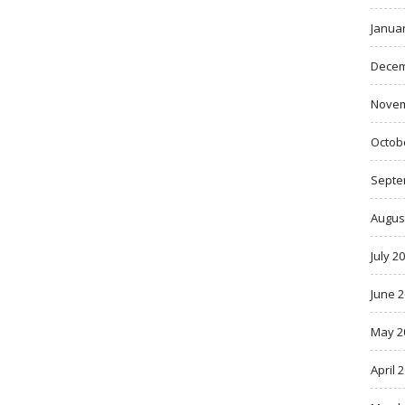
Janua
Decem
Novem
Octob
Septe
Augus
July 2
June 
May 2
April 