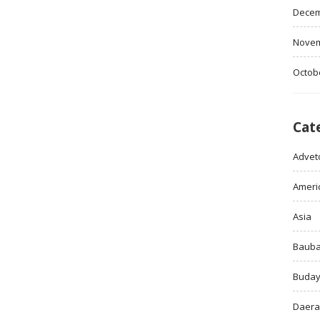
Decem
Novem
Octob
Cat
Adveto
Ameri
Asia
Baub
Buda
Daer