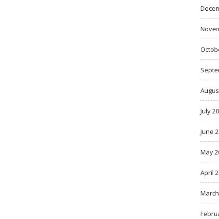
Decem
Novem
Octob
Septe
Augus
July 2
June 
May 2
April 
March
Febru