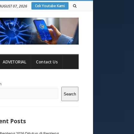
Cek Youtube Kami
 AUGUST 07, 2026
ADVETORIAL
Contact Us
te
h
debar
Search
ent Posts
Benteng 2026 Ditutup di Benteng