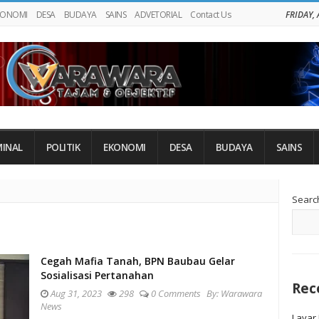
KONOMI
DESA
BUDAYA
SAINS
ADVETORIAL
Contact Us
FRIDAY,
MINAL
POLITIK
EKONOMI
DESA
BUDAYA
SAINS
Si
Searc
Si
Cegah Mafia Tanah, BPN Baubau Gelar
Sosialisasi Pertanahan
Rec
Aug 31, 2023
298
0 Comments
By:
Warawara
News
Layar 