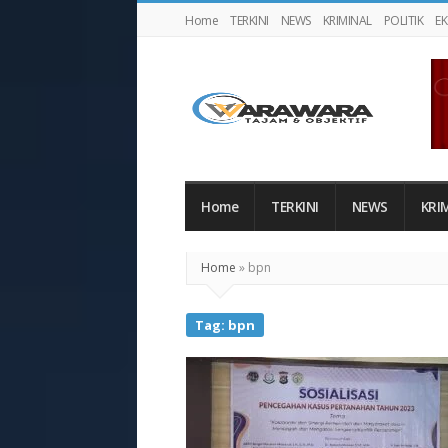
Home
TERKINI
NEWS
KRIMINAL
POLITIK
E
Warawaranews
Home
TERKINI
NEWS
KRI
Home
»
bpn
Tag:
bpn