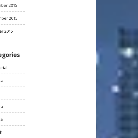
ber 2015
ber 2015
er 2015
egories
rial
ca
au
ya
ah