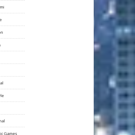
mi
e
on
h
al
yle
nal
ic Games