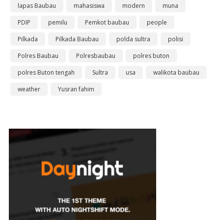
lapas Baubau
mahasiswa
modern
muna
PDIP
pemilu
Pemkot baubau
people
Pilkada
Pilkada Baubau
polda sultra
polisi
Polres Baubau
Polresbaubau
polres buton
polres Buton tengah
Sultra
usa
walikota baubau
weather
Yusran fahim