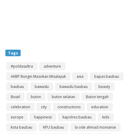
Tags
#poldasultra
adventure
AKBP Bungin Masokan Misalayuk
asia
bapas baubau
baubau
bawaslu
bawaslu baubau
beauty
Busel
buton
buton selatan
Buton tengah
celebration
city
constructions
education
europe
happiness
kapolres baubau
kids
kota baubau
KPU baubau
la ode ahmad monianse