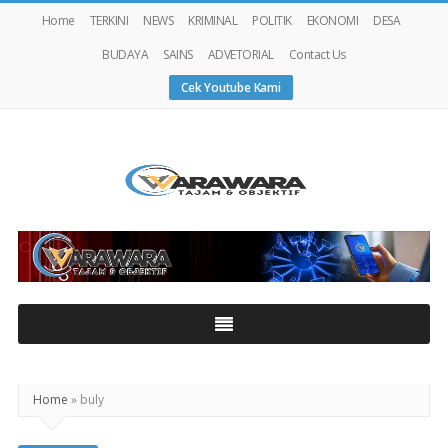
Home
TERKINI
NEWS
KRIMINAL
POLITIK
EKONOMI
DESA
BUDAYA
SAINS
ADVETORIAL
Contact Us
Cek Youtube Kami
Warawaranews
Home
»
buly