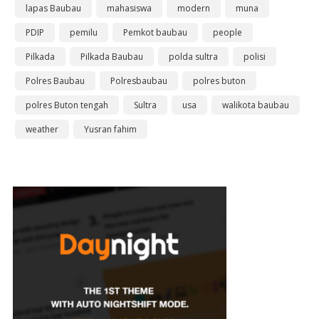
lapas Baubau
mahasiswa
modern
muna
PDIP
pemilu
Pemkot baubau
people
Pilkada
Pilkada Baubau
polda sultra
polisi
Polres Baubau
Polresbaubau
polres buton
polres Buton tengah
Sultra
usa
walikota baubau
weather
Yusran fahim