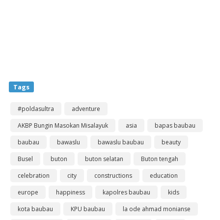
Tags
#poldasultra
adventure
AKBP Bungin Masokan Misalayuk
asia
bapas baubau
baubau
bawaslu
bawaslu baubau
beauty
Busel
buton
buton selatan
Buton tengah
celebration
city
constructions
education
europe
happiness
kapolres baubau
kids
kota baubau
KPU baubau
la ode ahmad monianse