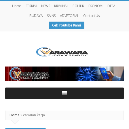
Home
TERKINI
NEWS
KRIMINAL
POLITIK
EKONOMI
DESA
BUDAYA
SAINS
ADVETORIAL
Contact Us
Cek Youtube Kami
Warawaranews
Home
»
capaian kerja