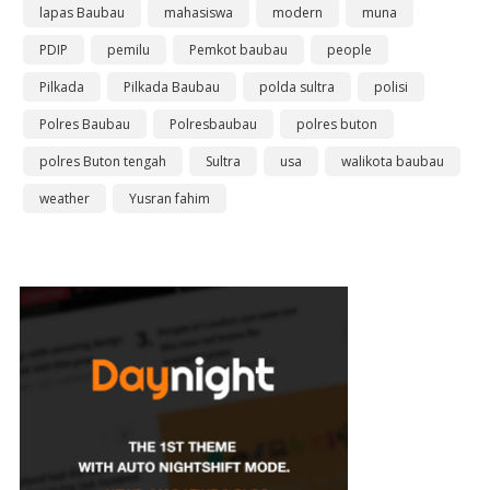
lapas Baubau
mahasiswa
modern
muna
PDIP
pemilu
Pemkot baubau
people
Pilkada
Pilkada Baubau
polda sultra
polisi
Polres Baubau
Polresbaubau
polres buton
polres Buton tengah
Sultra
usa
walikota baubau
weather
Yusran fahim