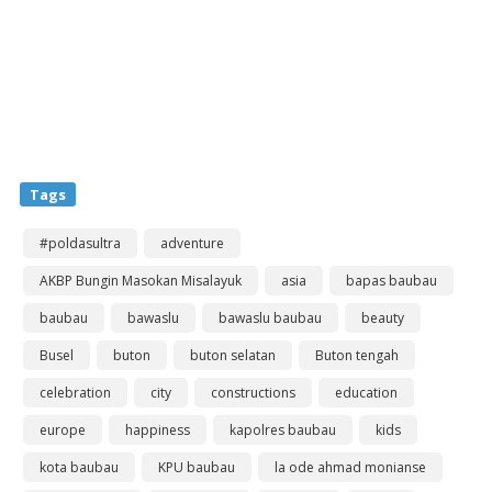
Tags
#poldasultra
adventure
AKBP Bungin Masokan Misalayuk
asia
bapas baubau
baubau
bawaslu
bawaslu baubau
beauty
Busel
buton
buton selatan
Buton tengah
celebration
city
constructions
education
europe
happiness
kapolres baubau
kids
kota baubau
KPU baubau
la ode ahmad monianse