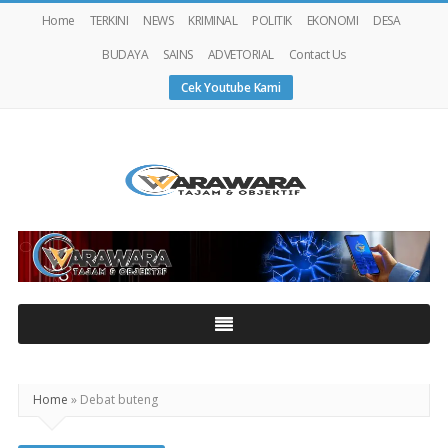
Home
TERKINI
NEWS
KRIMINAL
POLITIK
EKONOMI
DESA
BUDAYA
SAINS
ADVETORIAL
Contact Us
Cek Youtube Kami
Warawaranews
Home
»
Debat buteng