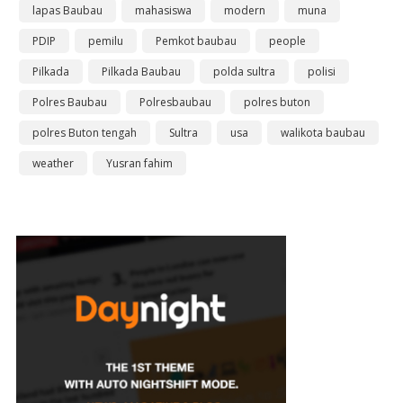
lapas Baubau
mahasiswa
modern
muna
PDIP
pemilu
Pemkot baubau
people
Pilkada
Pilkada Baubau
polda sultra
polisi
Polres Baubau
Polresbaubau
polres buton
polres Buton tengah
Sultra
usa
walikota baubau
weather
Yusran fahim