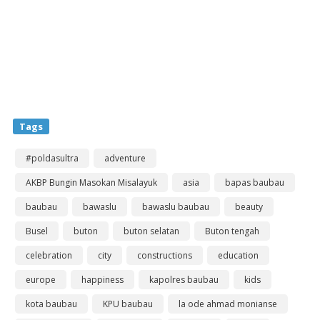
Tags
#poldasultra
adventure
AKBP Bungin Masokan Misalayuk
asia
bapas baubau
baubau
bawaslu
bawaslu baubau
beauty
Busel
buton
buton selatan
Buton tengah
celebration
city
constructions
education
europe
happiness
kapolres baubau
kids
kota baubau
KPU baubau
la ode ahmad monianse