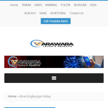
Home
TERKINI
NEWS
KRIMINAL
POLITIK
EKONOMI
DESA
BUDAYA
SAINS
ADVETORIAL
Contact Us
Cek Youtube Kami
Warawaranews
Home
»
dinas lingkungan hidup