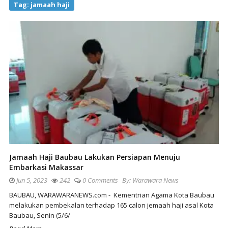
Tag:
jamaah haji
Jamaah Haji Baubau Lakukan Persiapan Menuju
Embarkasi Makassar
Jun 5, 2023
242
0 Comments
By:
Warawara News
BAUBAU, WARAWARANEWS.com - Kementrian Agama Kota Baubau
melakukan pembekalan terhadap 165 calon jemaah haji asal Kota
Baubau, Senin (5/6/