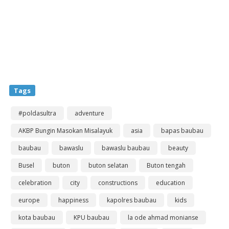
Tags
#poldasultra
adventure
AKBP Bungin Masokan Misalayuk
asia
bapas baubau
baubau
bawaslu
bawaslu baubau
beauty
Busel
buton
buton selatan
Buton tengah
celebration
city
constructions
education
europe
happiness
kapolres baubau
kids
kota baubau
KPU baubau
la ode ahmad monianse