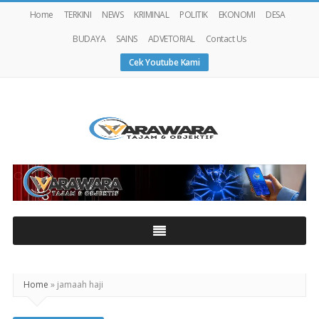
Home
TERKINI
NEWS
KRIMINAL
POLITIK
EKONOMI
DESA
BUDAYA
SAINS
ADVETORIAL
Contact Us
Cek Youtube Kami
Warawaranews
Home
»
jamaah haji