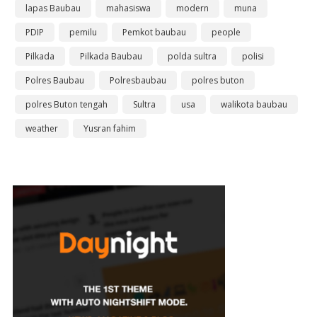
lapas Baubau
mahasiswa
modern
muna
PDIP
pemilu
Pemkot baubau
people
Pilkada
Pilkada Baubau
polda sultra
polisi
Polres Baubau
Polresbaubau
polres buton
polres Buton tengah
Sultra
usa
walikota baubau
weather
Yusran fahim