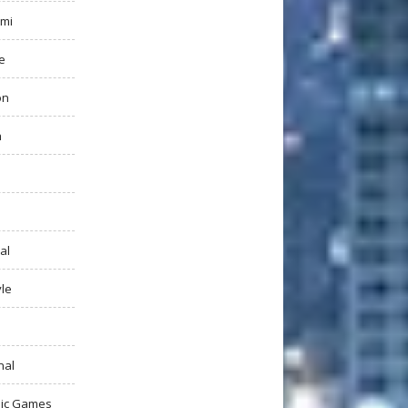
mi
e
on
h
al
yle
nal
ic Games