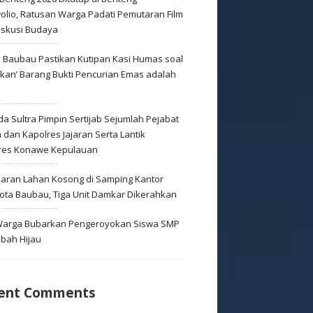
olio, Ratusan Warga Padati Pemutaran Film
iskusi Budaya
s Baubau Pastikan Kutipan Kasi Humas soal
skan’ Barang Bukti Pencurian Emas adalah
s
a Sultra Pimpin Sertijab Sejumlah Pejabat
dan Kapolres Jajaran Serta Lantik
res Konawe Kepulauan
aran Lahan Kosong di Samping Kantor
Kota Baubau, Tiga Unit Damkar Dikerahkan
 Warga Bubarkan Pengeroyokan Siswa SMP
mbah Hijau
ent Comments