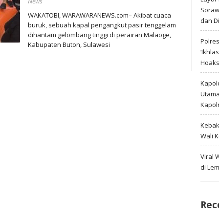
News
Soraw
WAKATOBI, WARAWARANEWS.com– Akibat cuaca
dan D
buruk, sebuah kapal pengangkut pasir tenggelam
dihantam gelombang tinggi di perairan Malaoge,
Polre
Kabupaten Buton, Sulawesi
‘Ikhla
Hoak
Kapold
Utama 
Kapol
Kebak
Wali 
Viral
di Le
Rec