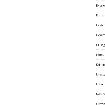
Ekono
Europ
Fashi
Healt
Hiking
Home
Krimin
Lifest
Lokal
Nasio
Olymp