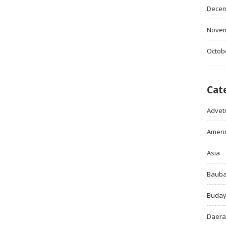
Decem
Novem
Octob
Cat
Adveto
Ameri
Asia
Baub
Buda
Daer