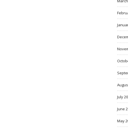
March
Febru
Janua
Decem
Novem
Octob
Septe
Augus
July 2
June 
May 2