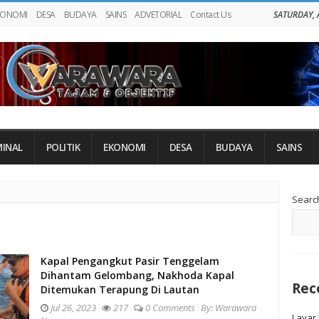
KONOMI
DESA
BUDAYA
SAINS
ADVETORIAL
Contact Us
SATURDAY, 
MINAL
POLITIK
EKONOMI
DESA
BUDAYA
SAINS
Si
Searc
Si
Kapal Pengangkut Pasir Tenggelam
Dihantam Gelombang, Nakhoda Kapal
Rec
Ditemukan Terapung Di Lautan
Jul 26, 2023
217
0 Comments
By:
Warawara
Layar 