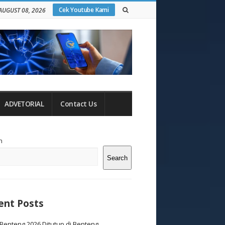
Cek Youtube Kami
AUGUST 08, 2026
ADVETORIAL
Contact Us
te
h
debar
Search
ent Posts
Benteng 2026 Ditutup di Benteng