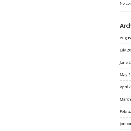
No co
Arc
Augus
July 2
June 
May 2
April 
March
Febru
Janua