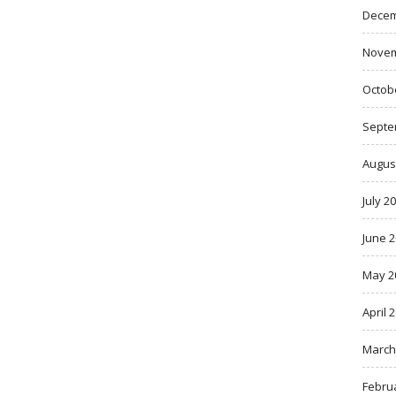
Decem
Novem
Octob
Septe
Augus
July 2
June 
May 2
April 
March
Febru