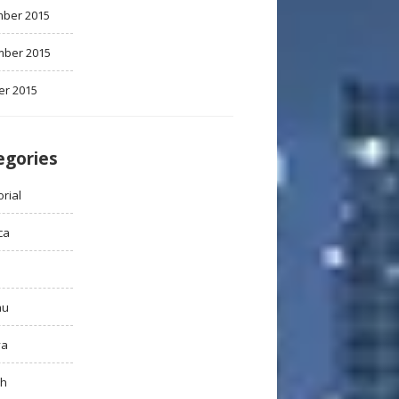
ber 2015
ber 2015
er 2015
egories
rial
ca
au
ya
ah