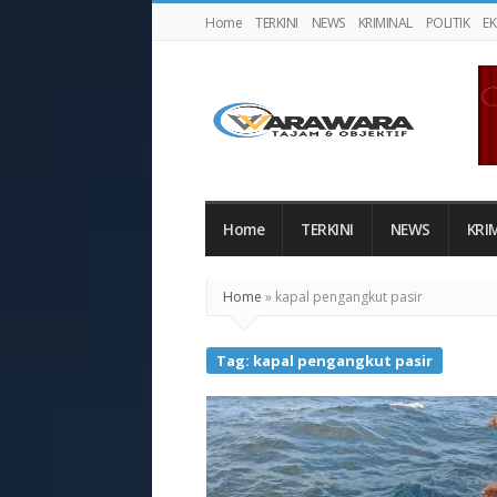
Home
TERKINI
NEWS
KRIMINAL
POLITIK
E
Warawaranews
Home
TERKINI
NEWS
KRI
Home
»
kapal pengangkut pasir
Tag:
kapal pengangkut pasir