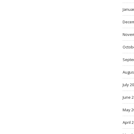
Janua
Decem
Novem
Octob
Septe
Augus
July 2
June 
May 2
April 