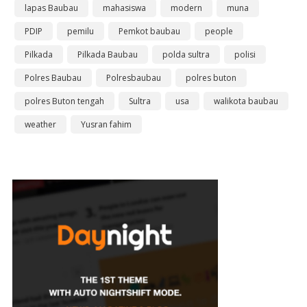
lapas Baubau
mahasiswa
modern
muna
PDIP
pemilu
Pemkot baubau
people
Pilkada
Pilkada Baubau
polda sultra
polisi
Polres Baubau
Polresbaubau
polres buton
polres Buton tengah
Sultra
usa
walikota baubau
weather
Yusran fahim