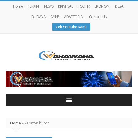
Home
TERKINI
NEWS
KRIMINAL
POLITIK
EKONOMI
DESA
BUDAYA
SAINS
ADVETORIAL
Contact Us
Cek Youtube Kami
Warawaranews
Home
»
keraton buton