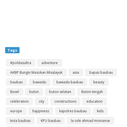
Tags
#poldasultra
adventure
AKBP Bungin Masokan Misalayuk
asia
bapas baubau
baubau
bawaslu
bawaslu baubau
beauty
Busel
buton
buton selatan
Buton tengah
celebration
city
constructions
education
europe
happiness
kapolres baubau
kids
kota baubau
KPU baubau
la ode ahmad monianse