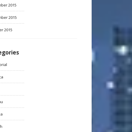
ber 2015
ber 2015
er 2015
egories
rial
ca
au
ya
ah