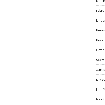
March
Febru
Janua
Decem
Novem
Octob
Septe
Augus
July 2
June 
May 2