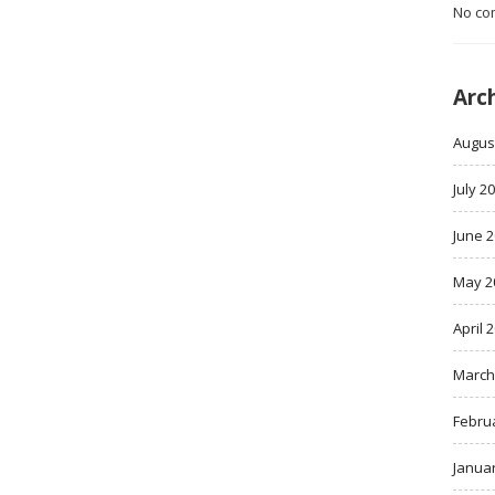
No co
Arc
Augus
July 2
June 
May 2
April 
March
Febru
Janua