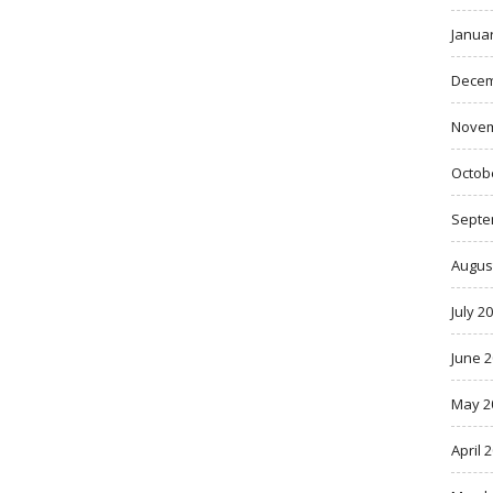
Janua
Decem
Novem
Octob
Septe
Augus
July 2
June 
May 2
April 