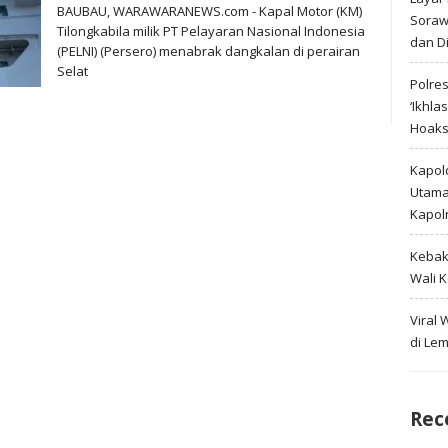
BAUBAU, WARAWARANEWS.com - Kapal Motor (KM)
Soraw
Tilongkabila milik PT Pelayaran Nasional Indonesia
dan D
(PELNI) (Persero) menabrak dangkalan di perairan
Selat
Polre
‘Ikhla
Hoak
Kapold
Utama 
Kapol
Kebak
Wali 
Viral
di Le
Rec