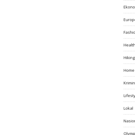
Ekono
Europ
Fashi
Healt
Hiking
Home
Krimin
Lifest
Lokal
Nasio
Olymp