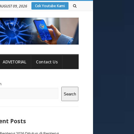
Cek Youtube Kami
AUGUST 09, 2026
ADVETORIAL
Contact Us
te
h
debar
Search
ent Posts
Benteng 2026 Ditutup di Benteng