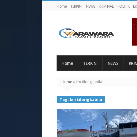
Home
TERKINI
NEWS
KRIMINAL
POLITIK
E
Warawaranews
Home
TERKINI
NEWS
KRI
Home
»
km tilongkabila
Tag:
km tilongkabila