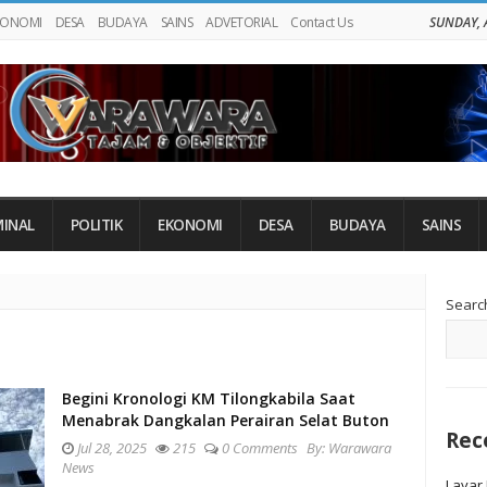
KONOMI
DESA
BUDAYA
SAINS
ADVETORIAL
Contact Us
SUNDAY, 
MINAL
POLITIK
EKONOMI
DESA
BUDAYA
SAINS
Si
Searc
Si
Begini Kronologi KM Tilongkabila Saat
Menabrak Dangkalan Perairan Selat Buton
Rec
Jul 28, 2025
215
0 Comments
By:
Warawara
News
Layar 