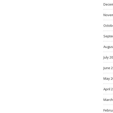
Decem
Novem
Octob
Septe
Augus
July 2
June 
May 2
April 
March
Febru