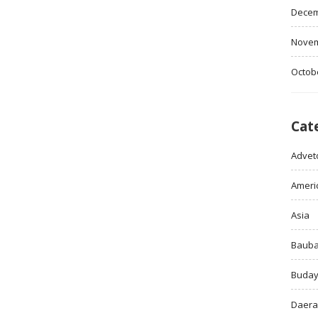
Decem
Novem
Octob
Cat
Adveto
Ameri
Asia
Baub
Buda
Daer