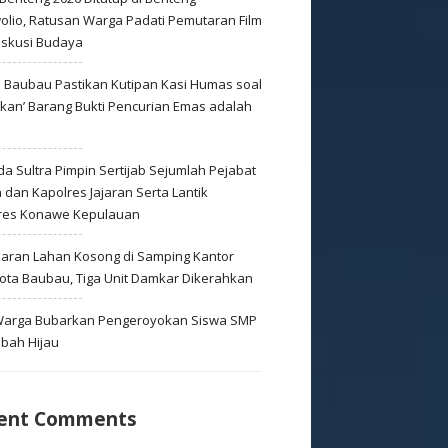
olio, Ratusan Warga Padati Pemutaran Film
iskusi Budaya
s Baubau Pastikan Kutipan Kasi Humas soal
skan’ Barang Bukti Pencurian Emas adalah
s
a Sultra Pimpin Sertijab Sejumlah Pejabat
dan Kapolres Jajaran Serta Lantik
res Konawe Kepulauan
aran Lahan Kosong di Samping Kantor
Kota Baubau, Tiga Unit Damkar Dikerahkan
 Warga Bubarkan Pengeroyokan Siswa SMP
mbah Hijau
ent Comments