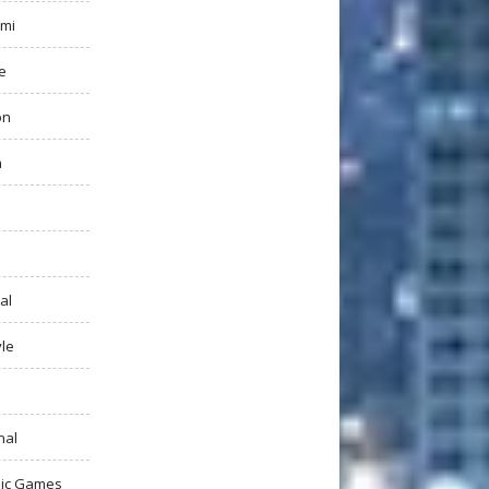
mi
e
on
h
al
yle
nal
ic Games