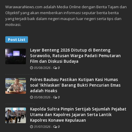
WarawaraNews.com adalah Media Online dengan Berita Tajam dan
Objektif yang akan memberikan informasi seputar berita berita
yang terjadi baik dalam negeri maupun luar negeri serta tips dan
motivasi.
Post List
Layar Benteng 2026 Ditutup di Benteng
Sorawolio, Ratusan Warga Padati Pemutaran
Film dan Diskusi Budaya
05/08/2026
-
0
Polres Baubau Pastikan Kutipan Kasi Humas
soal ‘Ikhlaskan’ Barang Bukti Pencurian Emas
adalah Hoaks
05/08/2026
-
0
Kapolda Sultra Pimpin Sertijab Sejumlah Pejabat
Utama dan Kapolres Jajaran Serta Lantik
Kapolres Konawe Kepulauan
31/07/2026
-
0