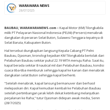
WARAWARA NEWS
28/07/2025
BAUBAU, WARAWARANEWS.com –
Kapal Motor (KM) Tilongkabila
milik PT Pelayaran Nasional Indonesia (PELNI) (Persero) menabrak
dangkalan di perairan Selat Buton, Sulawesi Tenggara tepatnya di
Selat Baruta, Kabupaten Buton.
Hal tersebut diungkapkan langsung Kepala Cabang PT Pelni
Baubau, Djasman, kronologi kejadian KM Tilongkabila bertolak dari
Pelabuhan Baubau sekitar pukul 22.19 WITA menuju Raha. Saat itu,
kapal berada sekitar 8 nautical mil dari Pelabuhan Baubau, kondisi
cuaca tiba-tiba memburuk sehingga kapal ke kanan dan menabrak
dangkalan selat Buton sehingga kapal berhenti.
“Setelah menabrak, kapal lansung bermanuver dan berhasil
melepaskan diri. Kapal kemudian kembali ke Pelabuhan Baubau
setelah pertimbangan jarak lebih dekat ketimbang melanjutkan
perjalanan ke Raha,” tutur Djasman didepan awak media, Senin
(28/7/2025)