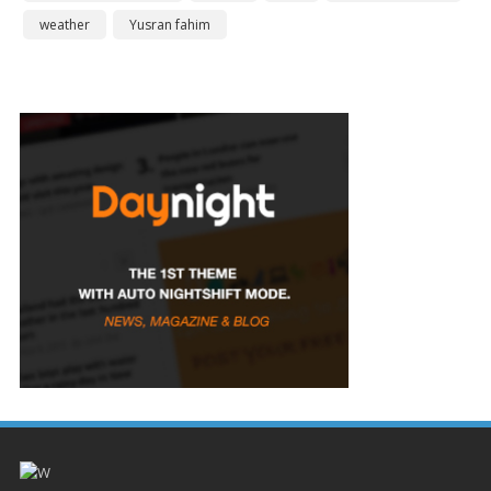
weather
Yusran fahim