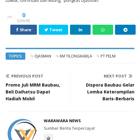
Luwuk, Gorontalo dan Bitung,” pungkas Djasman.
0
SHARE
Share
Tweet
TOPICS:
DJASMAN
KM TILONGKABILA
PT PELNI
PREVIOUS POST
NEXT POST
Promo Juli MRM Baubau,
Dispora Baubau Gelar
Beli Daihatsu Dapat
Lomba Keterampilan
Hadiah Mobil
Baris-Berbaris
WARAWARA NEWS
Sumber Berita Terpercaya!