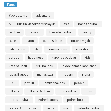
Tags
#poldasultra
adventure
AKBP Bungin Masokan Misalayuk
asia
bapas baubau
baubau
bawaslu
bawaslu baubau
beauty
Busel
buton
buton selatan
Buton tengah
celebration
city
constructions
education
europe
happiness
kapolres baubau
kids
kota baubau
KPU baubau
la ode ahmad monianse
lapas Baubau
mahasiswa
modern
muna
PDIP
pemilu
Pemkot baubau
people
Pilkada
Pilkada Baubau
polda sultra
polisi
Polres Baubau
Polresbaubau
polres buton
polres Buton tengah
Sultra
usa
walikota baubau