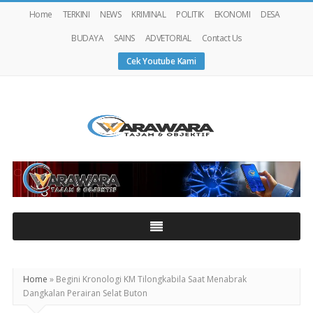
Home
TERKINI
NEWS
KRIMINAL
POLITIK
EKONOMI
DESA
BUDAYA
SAINS
ADVETORIAL
Contact Us
Cek Youtube Kami
Warawaranews
Home
»
Begini Kronologi KM Tilongkabila Saat Menabrak
Dangkalan Perairan Selat Buton