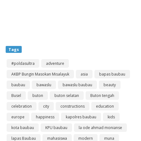
Tags
#poldasultra
adventure
AKBP Bungin Masokan Misalayuk
asia
bapas baubau
baubau
bawaslu
bawaslu baubau
beauty
Busel
buton
buton selatan
Buton tengah
celebration
city
constructions
education
europe
happiness
kapolres baubau
kids
kota baubau
KPU baubau
la ode ahmad monianse
lapas Baubau
mahasiswa
modern
muna