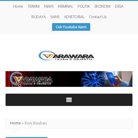
Home
TERKINI
NEWS
KRIMINAL
POLITIK
EKONOMI
DESA
BUDAYA
SAINS
ADVETORIAL
Contact Us
Cek Youtube Kami
Warawaranews
Home
»
Koni Baubau