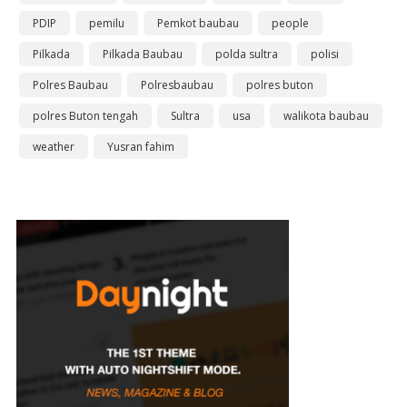
PDIP
pemilu
Pemkot baubau
people
Pilkada
Pilkada Baubau
polda sultra
polisi
Polres Baubau
Polresbaubau
polres buton
polres Buton tengah
Sultra
usa
walikota baubau
weather
Yusran fahim