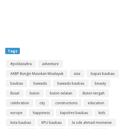
Tags
#poldasultra
adventure
AKBP Bungin Masokan Misalayuk
asia
bapas baubau
baubau
bawaslu
bawaslu baubau
beauty
Busel
buton
buton selatan
Buton tengah
celebration
city
constructions
education
europe
happiness
kapolres baubau
kids
kota baubau
KPU baubau
la ode ahmad monianse