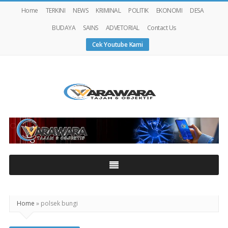
Home
TERKINI
NEWS
KRIMINAL
POLITIK
EKONOMI
DESA
BUDAYA
SAINS
ADVETORIAL
Contact Us
Cek Youtube Kami
Warawaranews
Home
»
polsek bungi