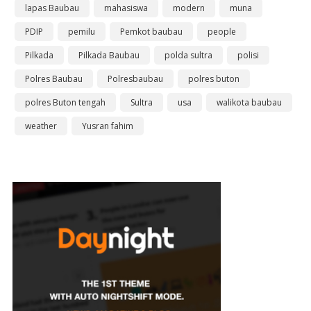
lapas Baubau
mahasiswa
modern
muna
PDIP
pemilu
Pemkot baubau
people
Pilkada
Pilkada Baubau
polda sultra
polisi
Polres Baubau
Polresbaubau
polres buton
polres Buton tengah
Sultra
usa
walikota baubau
weather
Yusran fahim