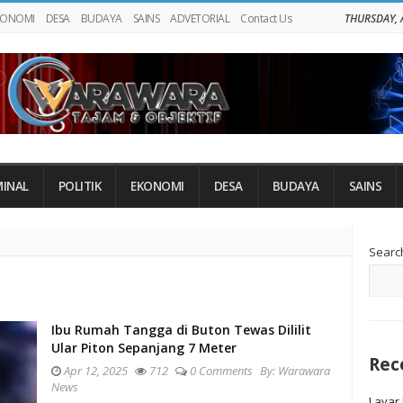
KONOMI
DESA
BUDAYA
SAINS
ADVETORIAL
Contact Us
THURSDAY, 
MINAL
POLITIK
EKONOMI
DESA
BUDAYA
SAINS
Si
Searc
Si
Ibu Rumah Tangga di Buton Tewas Dililit
Ular Piton Sepanjang 7 Meter
Rec
Apr 12, 2025
712
0 Comments
By:
Warawara
News
Layar 