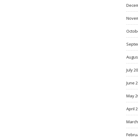
Decem
Novem
Octob
Septe
Augus
July 2
June 
May 2
April 
March
Febru