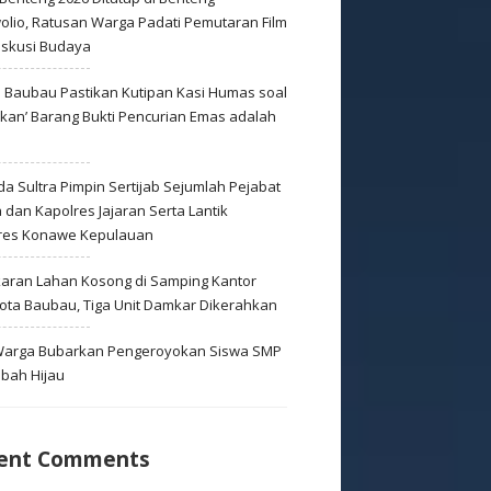
olio, Ratusan Warga Padati Pemutaran Film
iskusi Budaya
s Baubau Pastikan Kutipan Kasi Humas soal
skan’ Barang Bukti Pencurian Emas adalah
s
a Sultra Pimpin Sertijab Sejumlah Pejabat
dan Kapolres Jajaran Serta Lantik
res Konawe Kepulauan
aran Lahan Kosong di Samping Kantor
Kota Baubau, Tiga Unit Damkar Dikerahkan
 Warga Bubarkan Pengeroyokan Siswa SMP
mbah Hijau
ent Comments