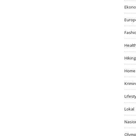
Ekono
Europ
Fashi
Healt
Hiking
Home
Krimin
Lifest
Lokal
Nasio
Olymp