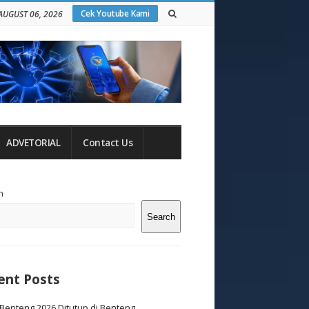
Cek Youtube Kami
AUGUST 06, 2026
ADVETORIAL
Contact Us
te
h
debar
Search
ent Posts
Benteng 2026 Ditutup di Benteng