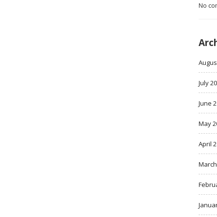
No co
Arc
Augus
July 2
June 
May 2
April 
March
Febru
Janua