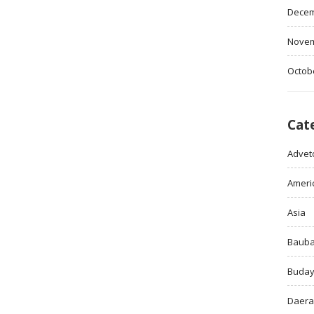
Decem
Novem
Octob
Cat
Adveto
Ameri
Asia
Baub
Buda
Daer