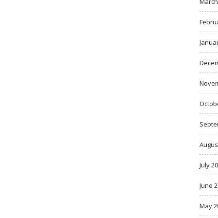
March
Febru
Janua
Decem
Novem
Octob
Septe
Augus
July 2
June 
May 2