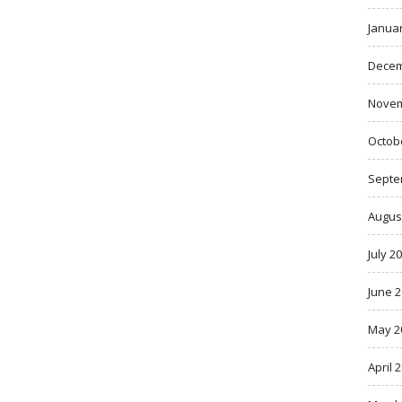
Janua
Decem
Novem
Octob
Septe
Augus
July 2
June 
May 2
April 