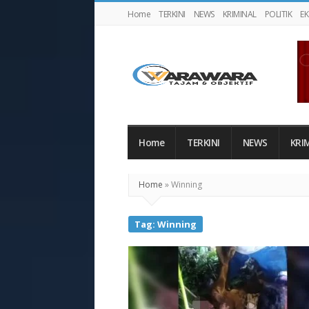
Home
TERKINI
NEWS
KRIMINAL
POLITIK
E
Warawaranews
Home
TERKINI
NEWS
KRI
Home
»
Winning
Tag:
Winning