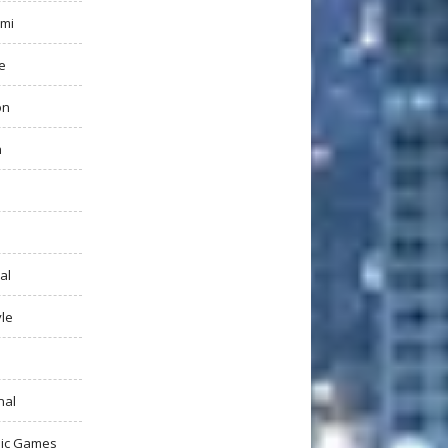
mi
e
on
h
al
yle
nal
ic Games