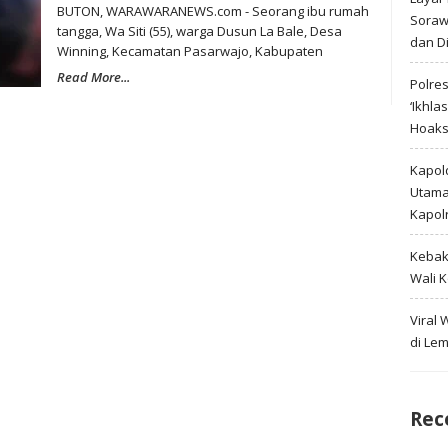
BUTON, WARAWARANEWS.com - Seorang ibu rumah
Soraw
tangga, Wa Siti (55), warga Dusun La Bale, Desa
dan D
Winning, Kecamatan Pasarwajo, Kabupaten
Read More...
Polre
‘Ikhla
Hoak
Kapold
Utama 
Kapol
Kebak
Wali 
Viral
di Le
Rec