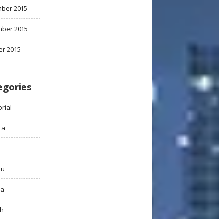
ber 2015
ber 2015
er 2015
egories
rial
ca
au
ya
ah