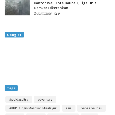
Kantor Wali Kota Baubau, Tiga Unit
Damkar Dikerahkan
30/07/2026
-
0
Google+
Tags
#poldasultra
adventure
AKBP Bungin Masokan Misalayuk
asia
bapas baubau