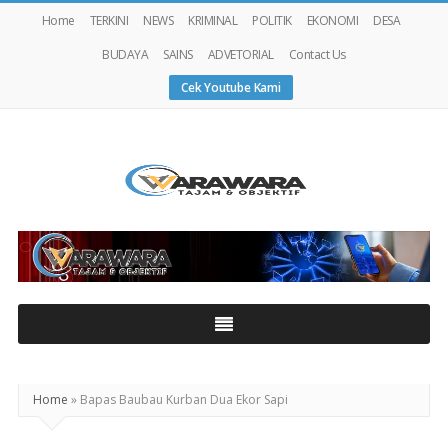
Home
TERKINI
NEWS
KRIMINAL
POLITIK
EKONOMI
DESA
BUDAYA
SAINS
ADVETORIAL
Contact Us
Cek Youtube Kami
Warawaranews
Home
»
Bapas Baubau Kurban Dua Ekor Sapi