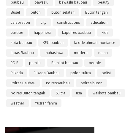
baubau
bawaslu
bawaslu baubau
beauty
Busel
buton
buton selatan
Buton tengah
celebration
city
constructions
education
europe
happiness
kapolres baubau
kids
kota baubau
KPU baubau
la ode ahmad monianse
lapas Baubau
mahasiswa
modern
muna
PDIP
pemilu
Pemkot baubau
people
Pilkada
Pilkada Baubau
polda sultra
polisi
Polres Baubau
Polresbaubau
polres buton
polres Buton tengah
Sultra
usa
walikota baubau
weather
Yusran fahim