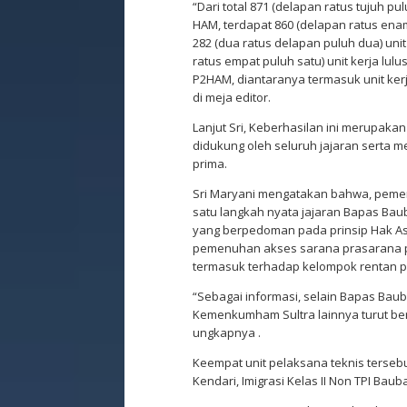
“Dari total 871 (delapan ratus tujuh p
HAM, terdapat 860 (delapan ratus ena
282 (dua ratus delapan puluh dua) uni
ratus empat puluh satu) unit kerja lul
P2HAM, diantaranya termasuk unit kerja
di meja editor.
Lanjut Sri, Keberhasilan ini merupa
didukung oleh seluruh jajaran serta
prima.
Sri Maryani mengatakan bahwa, peme
satu langkah nyata jajaran Bapas Ba
yang berpedoman pada prinsip Hak As
pemenuhan akses sarana prasarana p
termasuk terhadap kelompok rentan p
“Sebagai informasi, selain Bapas Baub
Kemenkumham Sultra lainnya turut ber
ungkapnya .
Keempat unit pelaksana teknis tersebut 
Kendari, Imigrasi Kelas II Non TPI Baub