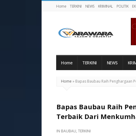
Home
TERKINI
NEWS
KRIMINAL
POLITIK
E
Warawaranews
Home
TERKINI
NEWS
KRI
Home
»
Bapas Baubau Raih Penghargaan P
Bapas Baubau Raih Pe
Terbaik Dari Menkum
IN
BAUBAU
,
TERKINI