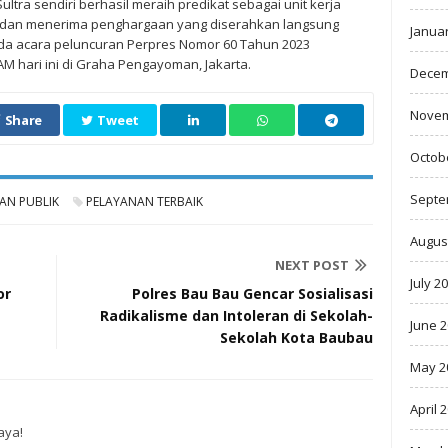
ra sendiri berhasil meraih predikat sebagai unit kerja
l dan menerima penghargaan yang diserahkan langsung
Janua
a acara peluncuran Perpres Nomor 60 Tahun 2023
AM hari ini di Graha Pengayoman, Jakarta.
Decem
Novem
Share
Tweet
Octob
Septe
AN PUBLIK
PELAYANAN TERBAIK
Augus
NEXT POST
July 2
or
Polres Bau Bau Gencar Sosialisasi
Radikalisme dan Intoleran di Sekolah-
June 
Sekolah Kota Baubau
May 2
April 
aya!