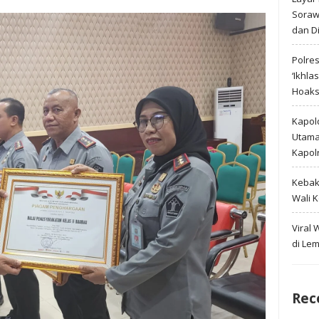
Soraw
dan D
Polre
‘Ikhla
Hoak
Kapold
Utama 
Kapol
Kebak
Wali 
Viral
di Le
Rec