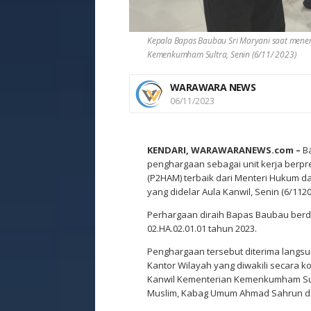
Kepala Bapas Baubau Sri Maryani saat men
Kemenkumham Sultra, Senin (6/11/ 2023)
WARAWARA NEWS
06/11/2023
KENDARI, WARAWARANEWS.com –
Ba
penghargaan sebagai unit kerja berpr
(P2HAM) terbaik dari Menteri Hukum 
yang didelar Aula Kanwil, Senin (6/1120
Perhargaan diraih Bapas Baubau ber
02.HA.02.01.01 tahun 2023.
Penghargaan tersebut diterima langsu
Kantor Wilayah yang diwakili secara ko
Kanwil Kementerian Kemenkumham Sul
Muslim, Kabag Umum Ahmad Sahrun da