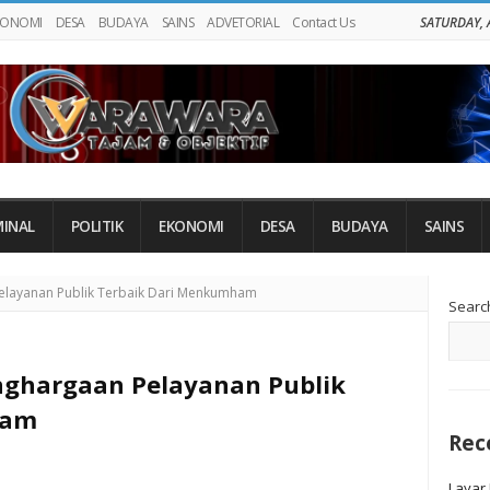
KONOMI
DESA
BUDAYA
SAINS
ADVETORIAL
Contact Us
SATURDAY, 
MINAL
POLITIK
EKONOMI
DESA
BUDAYA
SAINS
Si
elayanan Publik Terbaik Dari Menkumham
Searc
Si
nghargaan Pelayanan Publik
ham
Rec
Layar 