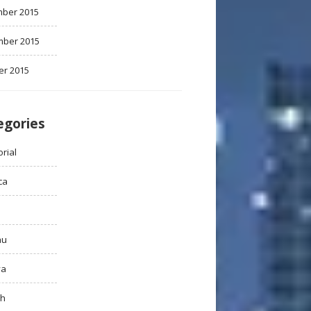
ber 2015
ber 2015
er 2015
egories
rial
ca
au
ya
ah