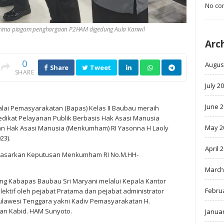
No co
erima piagam penghargaan P2HAM digedung Aula Kanwil
Arc
0
Augus
Share
Tweet
SHARE
July 2
June 
lai Pemasyarakatan (Bapas) Kelas II Baubau meraih
edikat Pelayanan Publik Berbasis Hak Asasi Manusia
May 2
dan Hak Asasi Manusia (Menkumham) RI Yasonna H Laoly
23).
April 
dasarkan Keputusan Menkumham RI No.M.HH-
March
ng Kabapas Baubau Sri Maryani melalui Kepala Kantor
Febru
lektif oleh pejabat Pratama dan pejabat administrator
awesi Tenggara yakni Kadiv Pemasyarakatan H.
n Kabid. HAM Sunyoto.
Janua