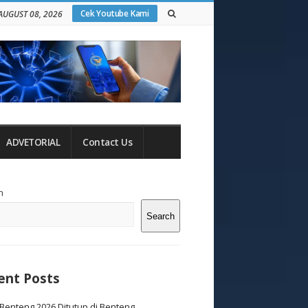
Cek Youtube Kami
AUGUST 08, 2026
ADVETORIAL
Contact Us
te
h
debar
Search
ent Posts
Benteng 2026 Ditutup di Benteng