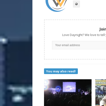
Joi
Love Daynight? We love to tell
You may also read!