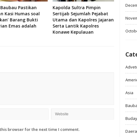
Decem
 Baubau Pastikan
Kapolda Sultra Pimpin
an Kasi Humas soal
Sertijab Sejumlah Pejabat
Novem
skan’ Barang Bukti
Utama dan Kapolres Jajaran
rian Emas adalah
Serta Lantik Kapolres
Octob
Konawe Kepulauan
Cat
Adveto
Ameri
Asia
Baub
Buda
this browser for the next time I comment.
Daer