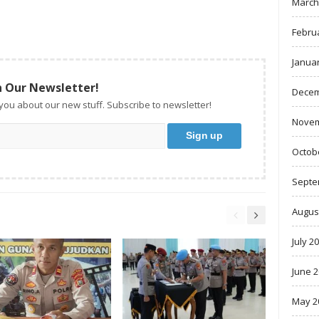
March
Febru
Janua
n Our Newsletter!
Decem
 you about our new stuff. Subscribe to newsletter!
Novem
Octob
Septe
Augus
July 2
June 
May 2