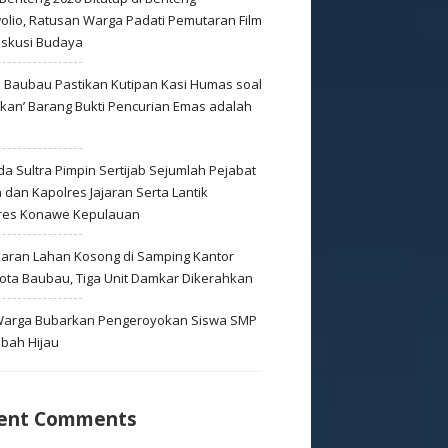
olio, Ratusan Warga Padati Pemutaran Film
iskusi Budaya
s Baubau Pastikan Kutipan Kasi Humas soal
skan’ Barang Bukti Pencurian Emas adalah
s
a Sultra Pimpin Sertijab Sejumlah Pejabat
dan Kapolres Jajaran Serta Lantik
res Konawe Kepulauan
aran Lahan Kosong di Samping Kantor
Kota Baubau, Tiga Unit Damkar Dikerahkan
 Warga Bubarkan Pengeroyokan Siswa SMP
mbah Hijau
ent Comments