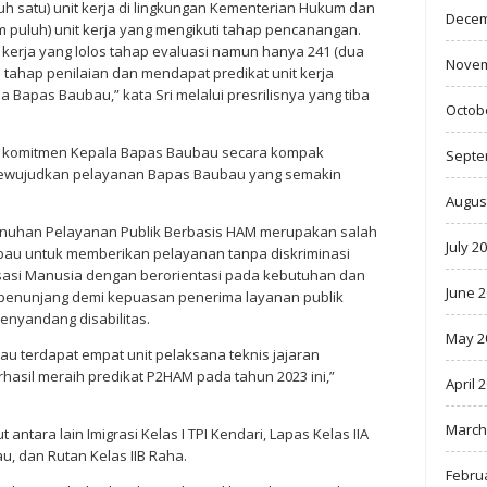
uluh satu) unit kerja di lingkungan Kementerian Hukum dan
Decem
m puluh) unit kerja yang mengikuti tahap pencanangan.
t kerja yang lolos tahap evaluasi namun hanya 241 (dua
Novem
us tahap penilaian dan mendapat predikat unit kerja
 Bapas Baubau,” kata Sri melalui presrilisnya yang tiba
Octob
kan komitmen Kepala Bapas Baubau secara kompak
Septe
 mewujudkan pelayanan Bapas Baubau yang semakin
Augus
nuhan Pelayanan Publik Berbasis HAM merupakan salah
July 2
ubau untuk memberikan pelayanan tanpa diskriminasi
asi Manusia dengan berorientasi pada kebutuhan dan
June 
enunjang demi kepuasan penerima layanan publik
enyandang disabilitas.
May 2
au terdapat empat unit pelaksana teknis jajaran
hasil meraih predikat P2HAM pada tahun 2023 ini,”
April 
March
antara lain Imigrasi Kelas I TPI Kendari, Lapas Kelas IIA
au, dan Rutan Kelas IIB Raha.
Febru