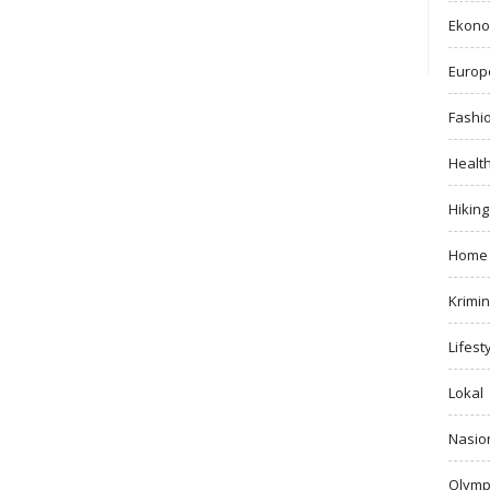
Ekono
Europ
Fashi
Healt
Hiking
Home
Krimin
Lifest
Lokal
Nasio
Olymp