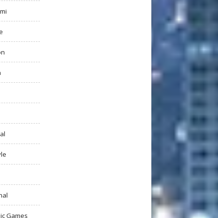
mi
e
on
h
al
yle
nal
ic Games