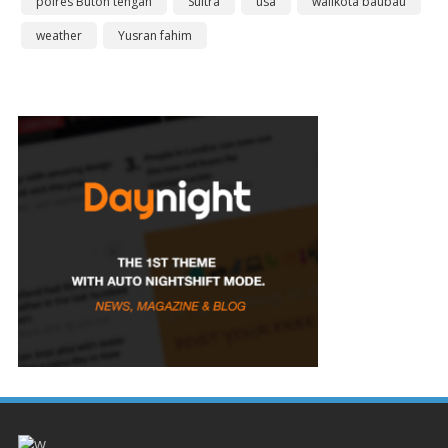
polres Buton tengah
Sultra
usa
walikota baubau
weather
Yusran fahim