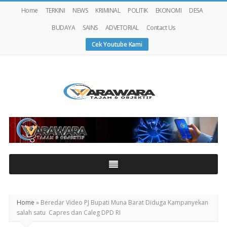
Home
TERKINI
NEWS
KRIMINAL
POLITIK
EKONOMI
DESA
BUDAYA
SAINS
ADVETORIAL
Contact Us
Cek Youtube Kami
Warawaranews
Home
»
Beredar Video PJ Bupati Muna Barat Diduga Kampanyekan
salah satu Capres dan Caleg DPD RI