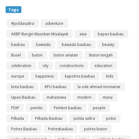
Tags
#poldasultra
adventure
AKBP Bungin Masokan Misalayuk
asia
bapas baubau
baubau
bawaslu
bawaslu baubau
beauty
Busel
buton
buton selatan
Buton tengah
celebration
city
constructions
education
europe
happiness
kapolres baubau
kids
kota baubau
KPU baubau
la ode ahmad monianse
lapas Baubau
mahasiswa
modern
muna
PDIP
pemilu
Pemkot baubau
people
Pilkada
Pilkada Baubau
polda sultra
polisi
Polres Baubau
Polresbaubau
polres buton