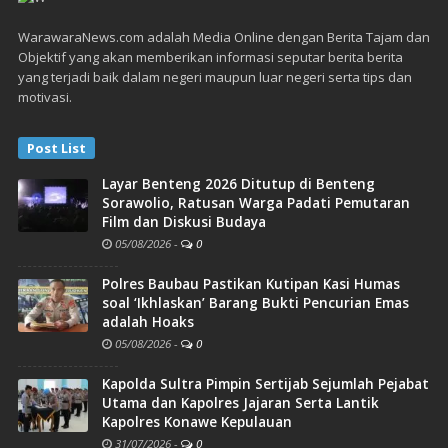
WarawaraNews.com adalah Media Online dengan Berita Tajam dan
Objektif yang akan memberikan informasi seputar berita berita
yang terjadi baik dalam negeri maupun luar negeri serta tips dan
motivasi.
Post List
Layar Benteng 2026 Ditutup di Benteng
Sorawolio, Ratusan Warga Padati Pemutaran
Film dan Diskusi Budaya
05/08/2026
-
0
Polres Baubau Pastikan Kutipan Kasi Humas
soal ‘Ikhlaskan’ Barang Bukti Pencurian Emas
adalah Hoaks
05/08/2026
-
0
Kapolda Sultra Pimpin Sertijab Sejumlah Pejabat
Utama dan Kapolres Jajaran Serta Lantik
Kapolres Konawe Kepulauan
31/07/2026
-
0