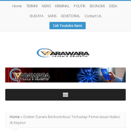
Home
TERKINI
NEWS
KRIMINAL
POLITIK
EKONOMI
DESA
BUDAYA
SAINS
ADVETORIAL
Contact Us
Cek Youtube Kami
Warawaranews
Home
»
Dokter Darwis Berkontribusi Terhadap Pemerataan Nakes
di Kepton