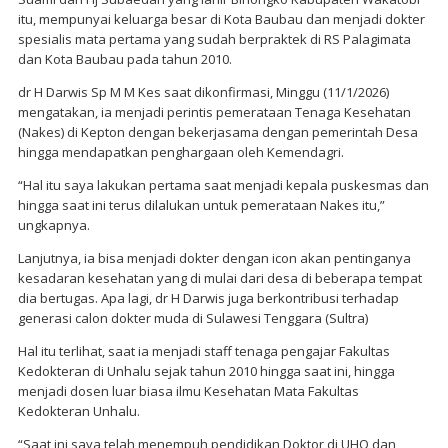
itu, mempunyai keluarga besar di Kota Baubau dan menjadi dokter
spesialis mata pertama yang sudah berpraktek di RS Palagimata
dan Kota Baubau pada tahun 2010.
dr H Darwis Sp M M Kes saat dikonfirmasi, Minggu (11/1/2026)
mengatakan, ia menjadi perintis pemerataan Tenaga Kesehatan
(Nakes) di Kepton dengan bekerjasama dengan pemerintah Desa
hingga mendapatkan penghargaan oleh Kemendagri.
“Hal itu saya lakukan pertama saat menjadi kepala puskesmas dan
hingga saat ini terus dilalukan untuk pemerataan Nakes itu,”
ungkapnya.
Lanjutnya, ia bisa menjadi dokter dengan icon akan pentinganya
kesadaran kesehatan yang di mulai dari desa di beberapa tempat
dia bertugas. Apa lagi, dr H Darwis juga berkontribusi terhadap
generasi calon dokter muda di Sulawesi Tenggara (Sultra)
Hal itu terlihat, saat ia menjadi staff tenaga pengajar Fakultas
Kedokteran di Unhalu sejak tahun 2010 hingga saat ini, hingga
menjadi dosen luar biasa ilmu Kesehatan Mata Fakultas
Kedokteran Unhalu.
“Saat ini saya telah menempuh pendidikan Doktor di UHO dan