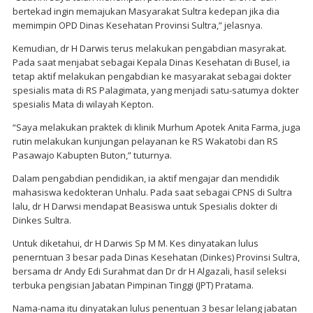
bertekad ingin memajukan Masyarakat Sultra kedepan jika dia
memimpin OPD Dinas Kesehatan Provinsi Sultra,” jelasnya.
Kemudian, dr H Darwis terus melakukan pengabdian masyrakat.
Pada saat menjabat sebagai Kepala Dinas Kesehatan di Busel, ia
tetap aktif melakukan pengabdian ke masyarakat sebagai dokter
spesialis mata di RS Palagimata, yang menjadi satu-satumya dokter
spesialis Mata di wilayah Kepton.
“Saya melakukan praktek di klinik Murhum Apotek Anita Farma, juga
rutin melakukan kunjungan pelayanan ke RS Wakatobi dan RS
Pasawajo Kabupten Buton,” tuturnya.
Dalam pengabdian pendidikan, ia aktif mengajar dan mendidik
mahasiswa kedokteran Unhalu. Pada saat sebagai CPNS di Sultra
lalu, dr H Darwsi mendapat Beasiswa untuk Spesialis dokter di
Dinkes Sultra.
Untuk diketahui, dr H Darwis Sp M M. Kes dinyatakan lulus
penerntuan 3 besar pada Dinas Kesehatan (Dinkes) Provinsi Sultra,
bersama dr Andy Edi Surahmat dan Dr dr H Algazali, hasil seleksi
terbuka pengisian Jabatan Pimpinan Tinggi (JPT) Pratama.
Nama-nama itu dinyatakan lulus penentuan 3 besar lelang jabatan