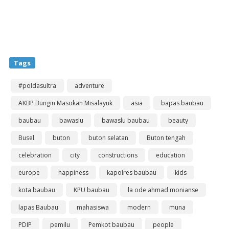
Tags
#poldasultra
adventure
AKBP Bungin Masokan Misalayuk
asia
bapas baubau
baubau
bawaslu
bawaslu baubau
beauty
Busel
buton
buton selatan
Buton tengah
celebration
city
constructions
education
europe
happiness
kapolres baubau
kids
kota baubau
KPU baubau
la ode ahmad monianse
lapas Baubau
mahasiswa
modern
muna
PDIP
pemilu
Pemkot baubau
people