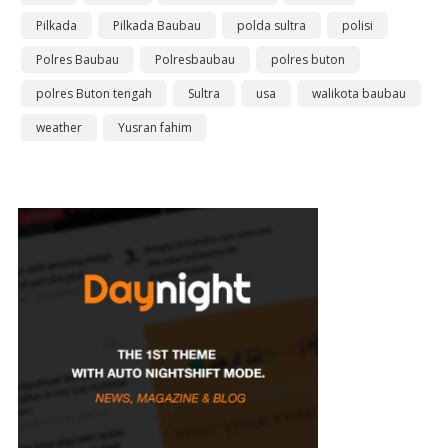
Pilkada
Pilkada Baubau
polda sultra
polisi
Polres Baubau
Polresbaubau
polres buton
polres Buton tengah
Sultra
usa
walikota baubau
weather
Yusran fahim