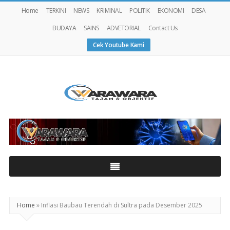
Home
TERKINI
NEWS
KRIMINAL
POLITIK
EKONOMI
DESA
BUDAYA
SAINS
ADVETORIAL
Contact Us
Cek Youtube Kami
Warawaranews
Home
»
Inflasi Baubau Terendah di Sultra pada Desember 2025