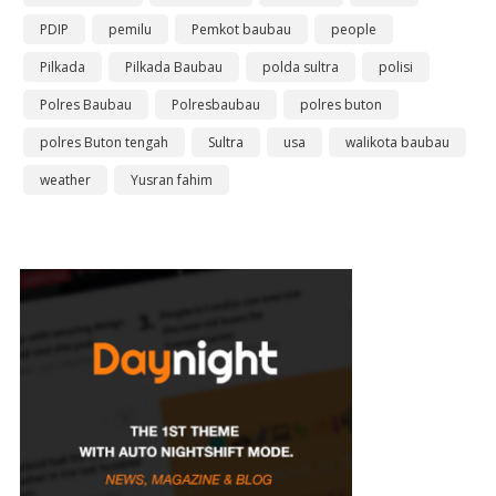
PDIP
pemilu
Pemkot baubau
people
Pilkada
Pilkada Baubau
polda sultra
polisi
Polres Baubau
Polresbaubau
polres buton
polres Buton tengah
Sultra
usa
walikota baubau
weather
Yusran fahim