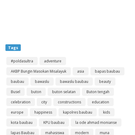
Tags
#poldasultra
adventure
AKBP Bungin Masokan Misalayuk
asia
bapas baubau
baubau
bawaslu
bawaslu baubau
beauty
Busel
buton
buton selatan
Buton tengah
celebration
city
constructions
education
europe
happiness
kapolres baubau
kids
kota baubau
KPU baubau
la ode ahmad monianse
lapas Baubau
mahasiswa
modern
muna