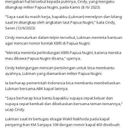
mengabari hal tersebut kepada putrinya, Cindy, yang mengaku
ditangkap militer Papua Nugini, pada Kamis (8 /6/ 2023).
”Saya saat itu masih kerja, bapakku (Lukman) menelpon dan bilang
saat ini ditangkap oleh angkatan laut Papua Nugini,” kata Cindy,
Senin (12/6/2023)
Cindy menuturkan dalam telpin tersebut, Lukman meminta bantuan
agar mencari nomor kontak KBRI di Papua Nugini.
“Mereka meminta perlindungan KBRI Papua Nugini, karena mereka
mau dibawa Papua Nugini disana,” ujarnya.
Cindy kebingungan mencari pertolongan untuk bisa membantu
ayahnya, Lukman yang diamankan militer Papua Nugini.
Ia berharap pemerintah Indonesia bisa membantu membebaskan
Lukman bersama ABK kapal lainnya.
“Saya berharap bisa bantu bapakku supaya cepat keluar dan
supaya cepat kembali dan dibebaskan bersama teman-temannya,”
ucap Cindy.
Lukman saat ini bertugas ebagai Wakil Nakhoda pada kapal
penjaring ikan KM Sanjaya 108 dengan nomor kapal 403 disebuah