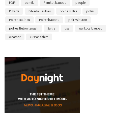
PDIP
pemilu
Pemkot baubau
people
Pilkada
Pilkada Baubau
polda sultra
polisi
Polres Baubau
Polresbaubau
polres buton
polres Buton tengah
Sultra
usa
walikota baubau
weather
Yusran fahim