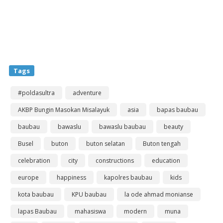
Tags
#poldasultra
adventure
AKBP Bungin Masokan Misalayuk
asia
bapas baubau
baubau
bawaslu
bawaslu baubau
beauty
Busel
buton
buton selatan
Buton tengah
celebration
city
constructions
education
europe
happiness
kapolres baubau
kids
kota baubau
KPU baubau
la ode ahmad monianse
lapas Baubau
mahasiswa
modern
muna