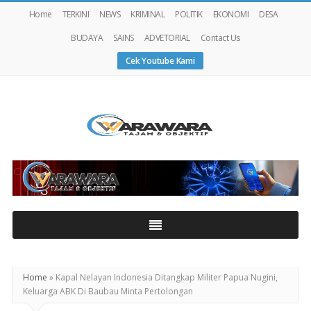
Home
TERKINI
NEWS
KRIMINAL
POLITIK
EKONOMI
DESA
BUDAYA
SAINS
ADVETORIAL
Contact Us
Cek Youtube Kami
Warawaranews
Home
»
Kapal Nelayan Indonesia Ditangkap Militer Papua Nugini,
Keluarga ABK Di Baubau Minta Pertolongan